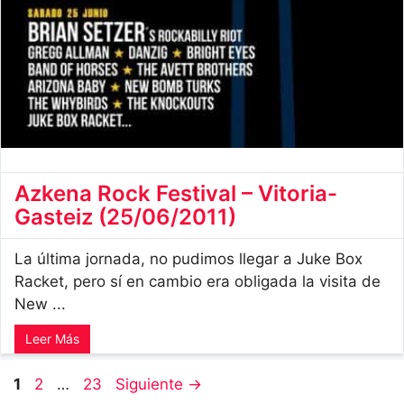
Azkena Rock Festival – Vitoria-
Gasteiz (25/06/2011)
La última jornada, no pudimos llegar a Juke Box
Racket, pero sí en cambio era obligada la visita de
New ...
Leer Más
Página
Página
Página
1
2
…
23
Siguiente
→