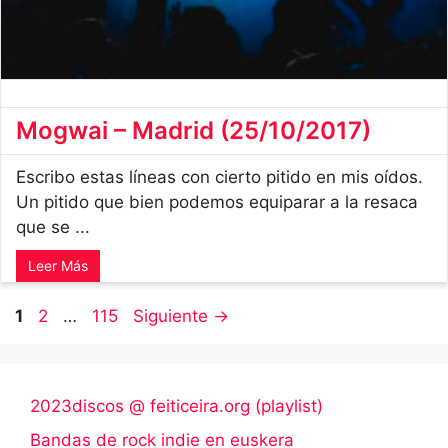
Mogwai – Madrid (25/10/2017)
Escribo estas líneas con cierto pitido en mis oídos.
Un pitido que bien podemos equiparar a la resaca
que se ...
Leer Más
Página
Página
Página
1
2
…
115
Siguiente
→
2023discos @ feiticeira.org (playlist)
Bandas de rock indie en euskera