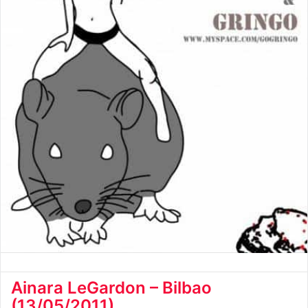
Ainara LeGardon – Bilbao
(13/05/2011)