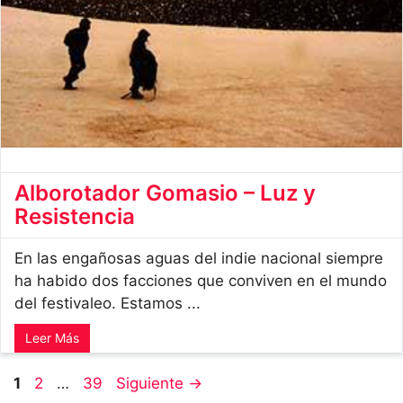
Alborotador Gomasio – Luz y
Resistencia
En las engañosas aguas del indie nacional siempre
ha habido dos facciones que conviven en el mundo
del festivaleo. Estamos ...
Leer Más
Página
Página
Página
1
2
…
39
Siguiente
→