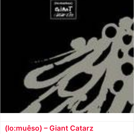
(lo:muêso) – Giant Catarz