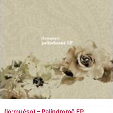
(lo:muêso) – Palindromê EP