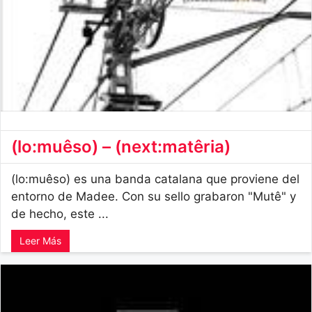
(lo:muêso) – (next:matêria)
(lo:muêso) es una banda catalana que proviene del
entorno de Madee. Con su sello grabaron "Mutê" y
de hecho, este ...
Leer Más