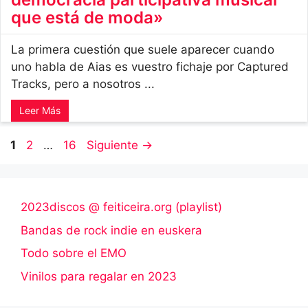
que está de moda»
La primera cuestión que suele aparecer cuando
uno habla de Aias es vuestro fichaje por Captured
Tracks, pero a nosotros ...
Leer Más
Página
Página
Página
1
2
…
16
Siguiente
→
2023discos @ feiticeira.org (playlist)
Bandas de rock indie en euskera
Todo sobre el EMO
Vinilos para regalar en 2023