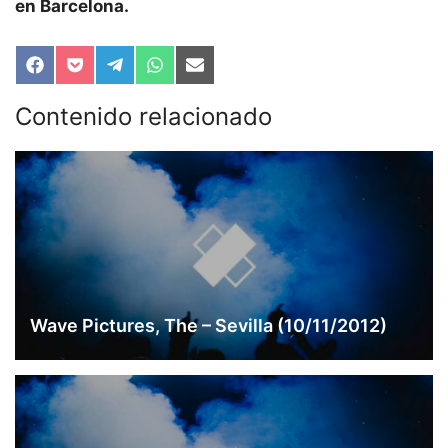
en Barcelona.
Compartir
Compartir
Compartir
Compartir
Compartir
en
en
en
en
en
Facebook
Pocket
Telegram
WhatsApp
Email
Contenido relacionado
Wave Pictures, The – Sevilla (10/11/2012)