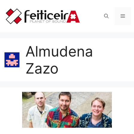
Saltar
al
Men
contenido
Almudena
Zazo