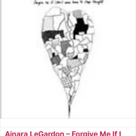
Ainara LeGardon – Forgive Me If I