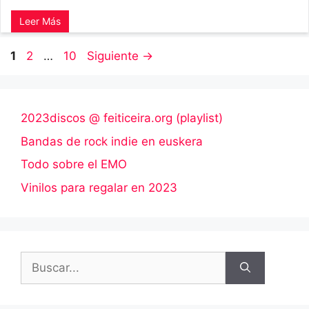
Leer Más
Página
Página
Página
1
2
…
10
Siguiente
→
2023discos @ feiticeira.org (playlist)
Bandas de rock indie en euskera
Todo sobre el EMO
Vinilos para regalar en 2023
Buscar: