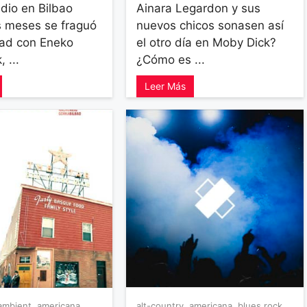
dio en Bilbao
Ainara Legardon y sus
 meses se fraguó
nuevos chicos sonasen así
ad con Eneko
el otro día en Moby Dick?
 ...
¿Cómo es ...
Leer Más
ambient
,
americana
,
alt-country
,
americana
,
blues rock
,