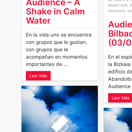
Audience – A
blues rock
,
i
Shake in Calm
slowcore
,
so
Water
Audie
Bilba
En la vida uno se encuentra
(03/0
con grupos que le gustan,
con grupos que le
acompañan en momentos
En el esp
importantes de ...
la Bizkai
edificio 
Leer Más
Abandoiba
Audience 
Leer Más