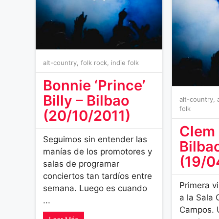
alt-country
,
folk rock
,
indie folk
Bonnie ‘Prince’
Billy – Bilbao
alt-country
,
folk
(20/10/2011)
Clem 
Seguimos sin entender las
Bilba
manías de los promotores y
(19/0
salas de programar
conciertos tan tardíos entre
Primera v
semana. Luego es cuando
a la Sala 
...
Campos. U