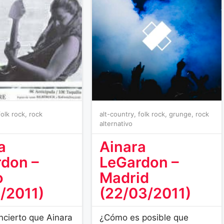
folk rock
,
rock
alt-country
,
folk rock
,
grunge
,
rock
alternativo
a
Ainara
don –
LeGardon –
o
Madrid
1/2011)
(22/03/2011)
oncierto que Ainara
¿Cómo es posible que