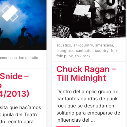
acústico
,
alt-country
,
americana
,
bluegrass
,
cantautor
,
country
,
folk
,
folk punk
,
folk rock
americana
,
indie
,
indie
Chuck Ragan –
Snide –
Till Midnight
o
4/2013)
Dentro del amplio grupo de
cantantes bandas de punk
rock que se desnudan en
isita que hacíamos
solitario para empaparse de
Cúpula del Teatro
influencias del ...
n recinto para