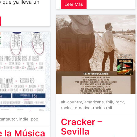
s que ya lleva un
Leer Más
alt-country
,
americana
,
folk
,
rock
,
rock alternativo
,
rock n roll
cantautor
,
indie
,
pop
Cracker –
Sevilla
e la Música