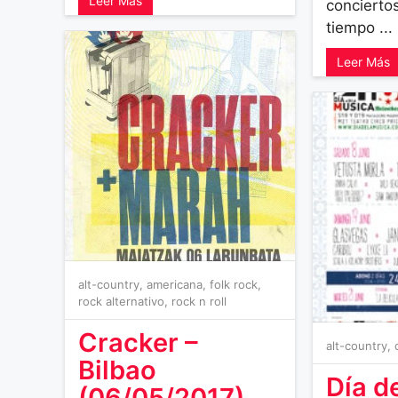
Leer Más
concierto
tiempo ...
Leer Más
alt-country
,
americana
,
folk rock
,
rock alternativo
,
rock n roll
Cracker –
alt-country
,
Bilbao
Día d
(06/05/2017)