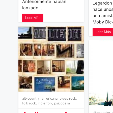
Anteriormente habían
Legardon 
lanzado ...
hace unos
una amist
Leer Más
Moby Dick,
Leer Más
alt-country
,
americana
,
blues rock
,
folk rock
,
indie folk
,
psicodelia
alt-country
,