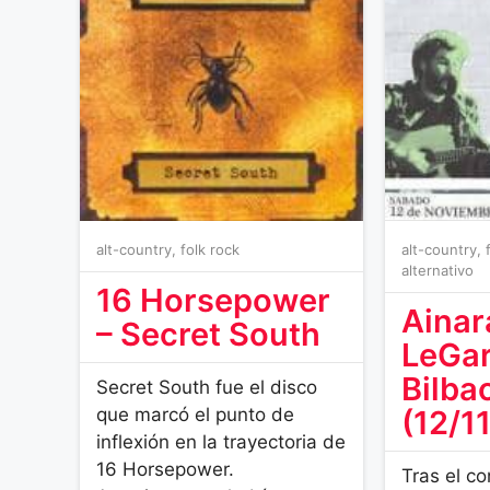
alt-country
,
folk rock
alt-country
,
alternativo
16 Horsepower
Ainar
– Secret South
LeGar
Bilba
Secret South fue el disco
que marcó el punto de
(12/1
inflexión en la trayectoria de
16 Horsepower.
Tras el c