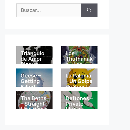
Buscar:
Triángulo
Los
de Amor
Thuthanak
Bizarro –
a – Los
Mi
Thuthanak
Catedral
a
Geese –
La Paloma
Getting
– Un Golpe
Killed
de Suerte
The Beths
Deftones –
– Straight
Private
Line Was a
Music
Lie