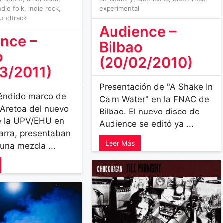
ndie folk
,
indie rock
,
experimental
undtrack
Audience –
nce –
Bilbao
o
(20/02/2010)
3/2011)
Presentación de "A Shake In
léndido marco de
Calm Water" en la FNAC de
a Aretoa del nuevo
Bilbao. El nuevo disco de
de la UPV/EHU en
Audience se editó ya ...
rra, presentaban
Leer Más
una mezcla ...