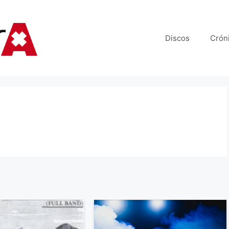
Discos
Crón