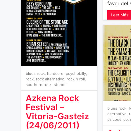
favor del 
Leer Más
blues rock
,
hardcore
,
psychobilly
,
rock
,
rock alternativo
,
rock n roll
,
southern rock
,
stoner
Azkena Rock
Festival –
blues rock
,
f
Vitoria-Gasteiz
alternativo
,
r
psicodélico
,
(24/06/2011)