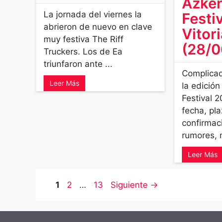
Azke
La jornada del viernes la
Festiv
abrieron de nuevo en clave
Vitor
muy festiva The Riff
(28/0
Truckers. Los de Ea
triunfaron ante ...
Complica
Leer Más
la edició
Festival 
fecha, pl
confirmaci
rumores, 
Leer Más
Página
Página
Página
1
2
…
13
Siguiente
→