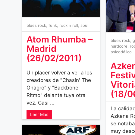
blues rock
,
funk
,
rock n roll
,
soul
Atom Rhumba –
blues rock
,
g
Madrid
hardcore
,
ro
psicodélico
(26/02/2011)
Azke
Un placer volver a ver a los
Festiv
creadores de "Chasin' The
Vitor
Onagro" y "Backbone
(18/0
Ritmo" delante tuya otra
vez. Casi ...
La calidad
Leer Más
Azkena Ro
se notab
muy desc