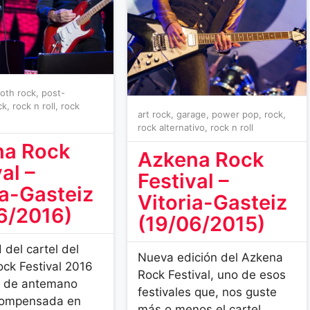
oth rock
,
post-
ck
,
rock n roll
,
rock
art rock
,
garage
,
power pop
,
rock
,
rock alternativo
,
rock n roll
na Rock
Azkena Rock
al –
Festival –
ia-Gasteiz
Vitoria-Gasteiz
6/2016)
(19/06/2015)
 del cartel del
Nueva edición del Azkena
ck Festival 2016
Rock Festival, uno de esos
a de antemano
festivales que, nos guste
ompensada en
más o menos el cartel,