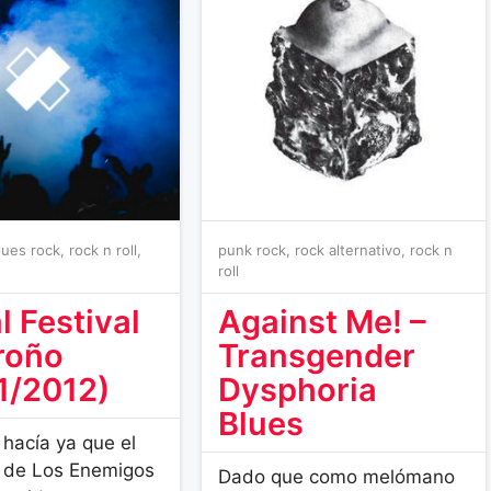
lues rock
,
rock n roll
,
punk rock
,
rock alternativo
,
rock n
roll
l Festival
Against Me! –
roño
Transgender
1/2012)
Dysphoria
Blues
 hacía ya que el
o de Los Enemigos
Dado que como melómano