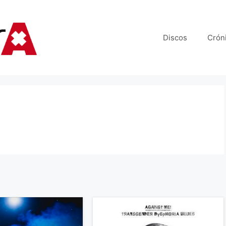
Discos
Crón