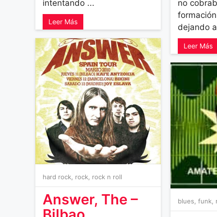
intentando ...
no cobrab
formación
Leer Más
dejando ap
Leer Más
hard rock
,
rock
,
rock n roll
Answer, The –
blues
,
funk
,
Bilbao