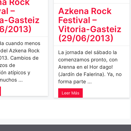
na Rock
al –
Azkena Rock
ia-Gasteiz
Festival –
6/2013)
Vitoria-Gasteiz
(29/06/2013)
da cuando menos
n del Azkena Rock
La jornada del sábado la
2013. Cambios de
comenzamos pronto, con
azos de
Arenna en el Hor dago!
ón atípicos y
(Jardín de Falerina). Ya, no
muchos ...
forma parte ...
Leer Más