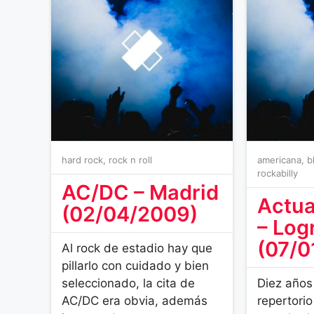
hard rock
,
rock n roll
americana
,
b
rockabilly
AC/DC – Madrid
Actua
(02/04/2009)
– Log
(07/0
Al rock de estadio hay que
pillarlo con cuidado y bien
seleccionado, la cita de
Diez años
AC/DC era obvia, además
repertori