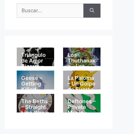
Buscar:
Triángulo
Los
de Amor
Thuthanak
Bizarro –
a – Los
Mi
Thuthanak
Catedral
a
Geese –
La Paloma
Getting
– Un Golpe
Killed
de Suerte
The Beths
Deftones –
– Straight
Private
Line Was a
Music
Lie