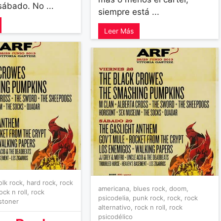
sábado. No ...
siempre está ...
Leer Más
olk rock
,
hard rock
,
rock
americana
,
blues rock
,
doom
,
ock n roll
,
rock
psicodelia
,
punk rock
,
rock
,
rock
stoner
alternativo
,
rock n roll
,
rock
psicodélico