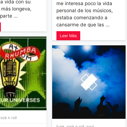
a vida con su
me interesa poco la vida
 más longeva,
personal de los músicos,
arte ...
estaba comenzando a
cansarme de que las ...
Leer Más
rock n roll
funk
,
rock n roll
,
soul