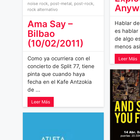
noise rock
,
post-metal
,
post-rock
,
Anyw
rock alternativo
Ama Say –
Hablar de
es hablar 
Bilbao
de algo es
(10/02/2011)
menos así 
Como ya ocurriera con el
Leer Más
concierto de Split 77, tiene
pinta que cuando haya
fecha en el Kafe Antzokia
de ...
Leer Más