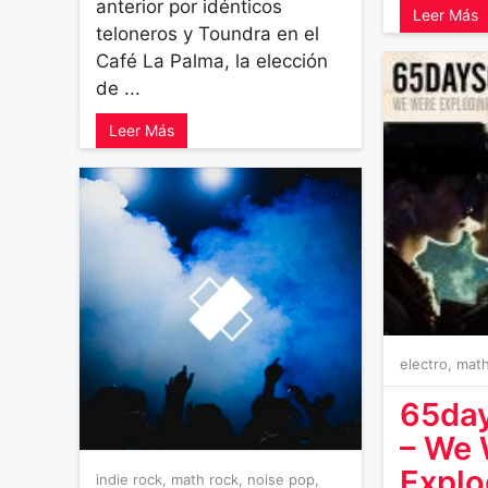
anterior por idénticos
Leer Más
teloneros y Toundra en el
Café La Palma, la elección
de ...
Leer Más
electro
,
math
65day
– We 
Explo
indie rock
,
math rock
,
noise pop
,