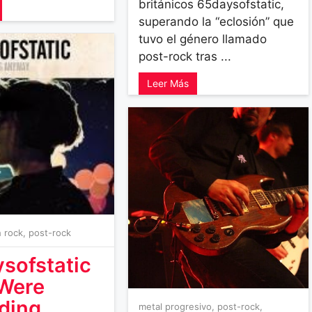
británicos 65daysofstatic,
superando la “eclosión” que
tuvo el género llamado
post-rock tras ...
Leer Más
 rock
,
post-rock
sofstatic
Were
ding
metal progresivo
,
post-rock
,