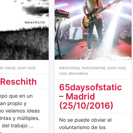
st-metal
,
post-rock
electronica
,
instrumental
,
post-rock
,
rock alternativo
 Reschith
65daysofstatic
– Madrid
mpo que en un
tan propio y
(25/10/2016)
no veíamos ideas
intas y múltiples.
No se puede obviar el
del trabajo ...
voluntarismo de los