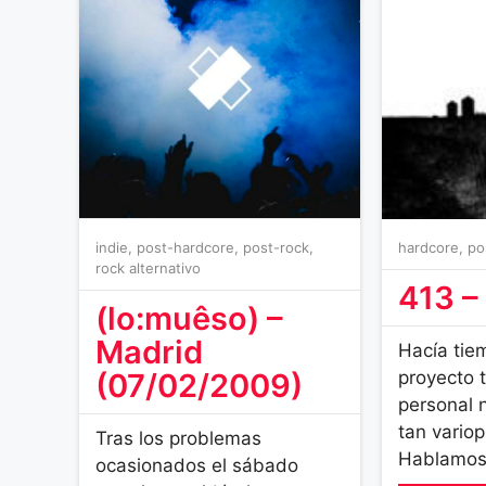
indie
,
post-hardcore
,
post-rock
,
hardcore
,
po
rock alternativo
413 –
(lo:muêso) –
Madrid
Hacía tie
(07/02/2009)
proyecto 
personal 
tan variop
Tras los problemas
Hablamos 
ocasionados el sábado