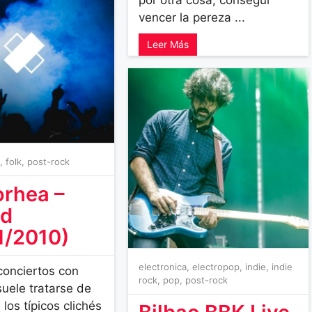
vencer la pereza ...
Leer Más
l
,
folk
,
post-rock
rhea –
id
1/2010)
electronica
,
electropop
,
indie
,
indie
 conciertos con
rock
,
pop
,
post-rock
suele tratarse de
los típicos clichés