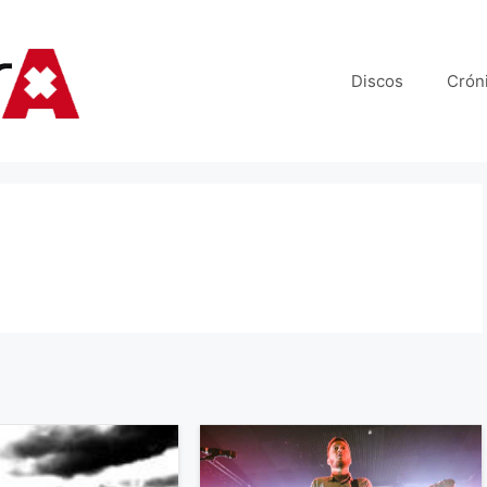
Discos
Crón