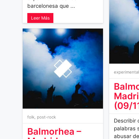
barcelonesa que ...
Leer Más
experimenta
Balmo
Madr
(09/1
folk
,
post-rock
Describir
palabras 
Balmorhea –
abusar de 