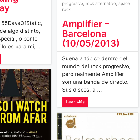
progresivo
,
rock alternativo
,
space
ay
rock
Amplifier –
 65DaysOfStatic,
de algo distinto,
Barcelona
pecial, o por lo
(10/05/2013)
lo es para mi, ...
Suena a tópico dentro del
mundo del rock progresivo,
pero realmente Amplifier
son una banda de directo.
Sus discos, a ...
Leer Más