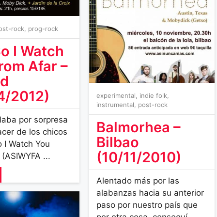
ost-rock
,
prog-rock
o I Watch
rom Afar –
id
4/2012)
experimental
,
indie folk
,
instrumental
,
post-rock
llaba por sorpresa
Balmorhea –
acer de los chicos
Bilbao
 I Watch You
(10/11/2010)
 (ASIWYFA ...
Alentado más por las
alabanzas hacia su anterior
paso por nuestro país que
por otra cosa, conseguí