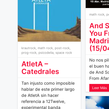
math rock
,
p
And S
You F
Madr
(15/0
krautrock
,
math rock
,
post-rock
,
prog-rock
,
psicodelia
,
space rock
No nos pi
AtletA –
el buen h
Catedrales
de And So
From Afar
Tan injusto como imposible
Leer Más
hablar de este primer largo
de AtletA sin hacer
referencia a 12Twelve,
experimental banda