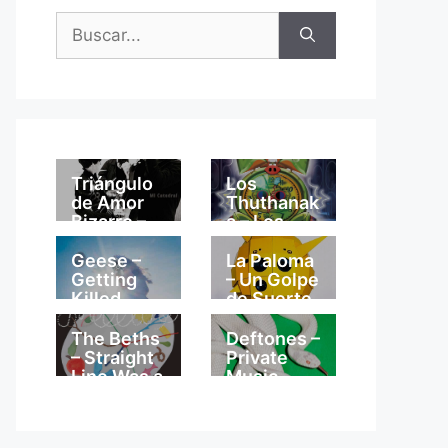
Buscar:
Triángulo
Los
de Amor
Thuthanak
Bizarro –
a – Los
Mi
Thuthanak
Catedral
a
Geese –
La Paloma
Getting
– Un Golpe
Killed
de Suerte
The Beths
Deftones –
– Straight
Private
Line Was a
Music
Lie