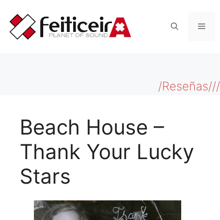
Saltar
al
Men
contenido
/Reseñas///
Beach House –
Thank Your Lucky
Stars