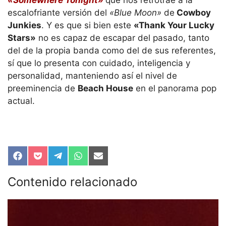
escalofriante versión del
«Blue Moon»
de
Cowboy
Junkies
. Y es que si bien este
«Thank Your Lucky
Stars»
no es capaz de escapar del pasado, tanto
del de la propia banda como del de sus referentes,
sí que lo presenta con cuidado, inteligencia y
personalidad, manteniendo así el nivel de
preeminencia de
Beach House
en el panorama pop
actual.
Compartir
Compartir
Compartir
Compartir
Compartir
en
en
en
en
en
Facebook
Pocket
Telegram
WhatsApp
Email
Contenido relacionado