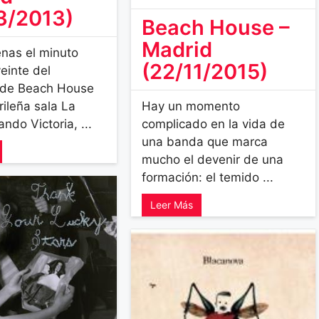
3/2013)
Beach House –
Madrid
enas el minuto
(22/11/2015)
einte del
 de Beach House
rileña sala La
Hay un momento
ando Victoria, ...
complicado en la vida de
una banda que marca
mucho el devenir de una
formación: el temido ...
Leer Más