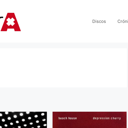
Discos
Crón