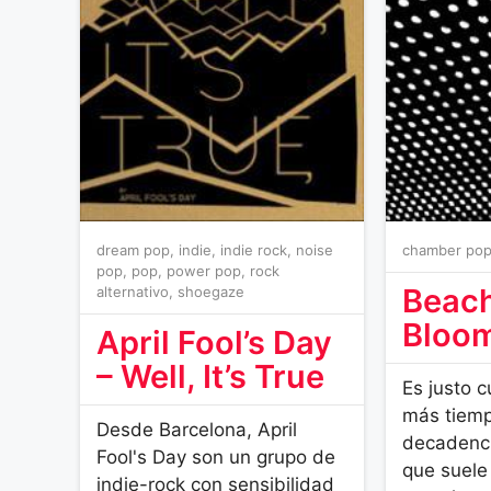
dream pop
,
indie
,
indie rock
,
noise
chamber po
pop
,
pop
,
power pop
,
rock
Beach
alternativo
,
shoegaze
Bloo
April Fool’s Day
– Well, It’s True
Es justo 
más tiemp
Desde Barcelona, April
decadenci
Fool's Day son un grupo de
que suele
indie-rock con sensibilidad