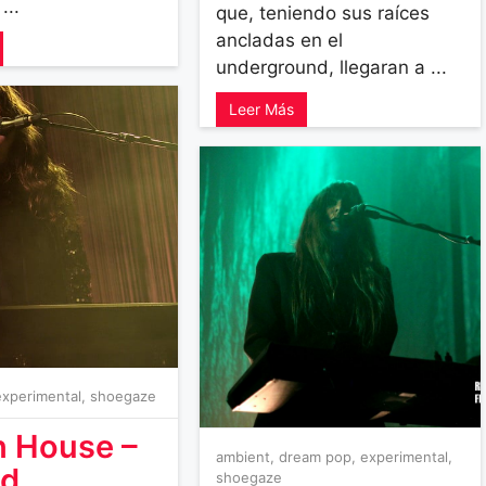
...
que, teniendo sus raíces
ancladas en el
underground, llegaran a ...
Leer Más
experimental
,
shoegaze
 House –
ambient
,
dream pop
,
experimental
,
id
shoegaze