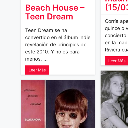
(15/0
Beach House –
Teen Dream
Corría ap
quince o v
Teen Dream se ha
concierto
convertido en el álbum indie
en la mad
revelación de principios de
Riviera cu
este 2010. Y no es para
menos, ...
Leer Más
Leer Más