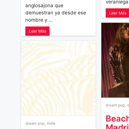
veraniega 
anglosajona que
demuestran ya desde ese
Leer Más
nombre y ...
Leer Más
dream pop
,
Beach
dream pop
,
indie
Madr