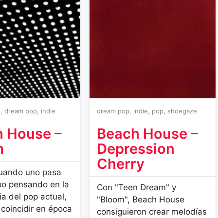
p
,
dream pop
,
indie
dream pop
,
indie
,
pop
,
shoegaze
 House –
Beach House –
m
Depression
Cherry
cuando uno pasa
o pensando en la
Con "Teen Dream" y
a del pop actual,
"Bloom", Beach House
 coincidir en época
consiguieron crear melodías