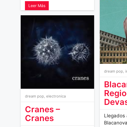
Leer Más
dream pop
,
Blaca
Regi
dream pop
,
electronica
Deva
Cranes –
Llegados a
Cranes
Blacanova