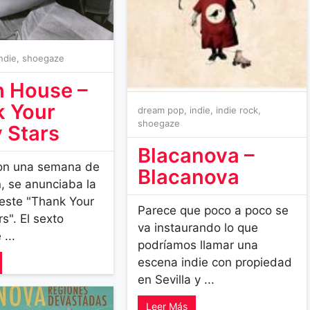
indie
,
shoegaze
 House –
 Your
dream pop
,
indie
,
indie rock
,
shoegaze
 Stars
Blacanova –
on una semana de
Blacanova
n, se anunciaba la
 este "Thank Your
Parece que poco a poco se
s". El sexto
va instaurando lo que
 ...
podríamos llamar una
escena indie con propiedad
en Sevilla y ...
Leer Más