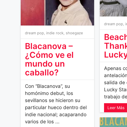
dream pop
,
dream pop
,
indie rock
,
shoegaze
Beach
Thank
Blacanova –
Lucky
¿Cómo ve el
mundo un
Apenas c
caballo?
antelació
salida de
Con “Blacanova”, su
Lucky Star
homónimo debut, los
trabajo de
sevillanos se hicieron su
particular hueco dentro del
Leer Más
indie nacional; acaparando
varios de los ...