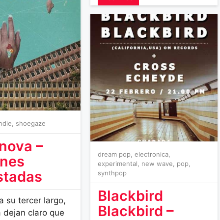
indie
,
shoegaze
nova –
dream pop
,
electronica
,
ones
experimental
,
new wave
,
pop
,
stadas
synthpop
Blackbird
 su tercer largo,
Blackbird –
 dejan claro que