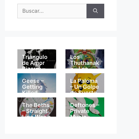
Buscar:
Triángulo
Los
de Amor
Thuthanak
Bizarro –
a – Los
Mi
Thuthanak
Catedral
a
Geese –
La Paloma
Getting
– Un Golpe
Killed
de Suerte
The Beths
Deftones –
– Straight
Private
Line Was a
Music
Lie