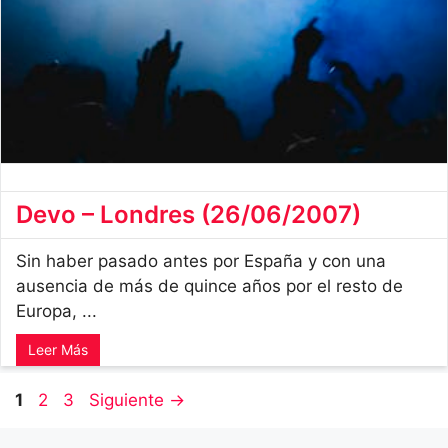
Devo – Londres (26/06/2007)
Sin haber pasado antes por España y con una
ausencia de más de quince años por el resto de
Europa, ...
Leer Más
Página
Página
Página
1
2
3
Siguiente
→