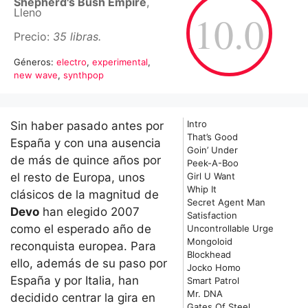
Shepherd's Bush Empire
,
Lleno
10.0
Precio:
35 libras.
Géneros:
electro
,
experimental
,
new wave
,
synthpop
Intro
Sin haber pasado antes por
That’s Good
España y con una ausencia
Goin’ Under
de más de quince años por
Peek-A-Boo
el resto de Europa, unos
Girl U Want
Whip It
clásicos de la magnitud de
Secret Agent Man
Devo
han elegido 2007
Satisfaction
como el esperado año de
Uncontrollable Urge
Mongoloid
reconquista europea. Para
Blockhead
ello, además de su paso por
Jocko Homo
España y por Italia, han
Smart Patrol
Mr. DNA
decidido centrar la gira en
Gates Of Steel