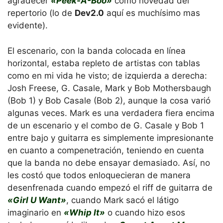
agradecer
«Peek-A-Boo»
como novedad del
repertorio (lo de
Dev2.0
aquí es muchísimo mas
evidente).
El escenario, con la banda colocada en línea
horizontal, estaba repleto de artistas con tablas
como en mi vida he visto; de izquierda a derecha:
Josh Freese, G. Casale, Mark y Bob Mothersbaugh
(Bob 1) y Bob Casale (Bob 2), aunque la cosa varió
algunas veces. Mark es una verdadera fiera encima
de un escenario y el combo de G. Casale y Bob 1
entre bajo y guitarra es simplemente impresionante
en cuanto a compenetración, teniendo en cuenta
que la banda no debe ensayar demasiado. Así, no
les costó que todos enloquecieran de manera
desenfrenada cuando empezó el riff de guitarra de
«Girl U Want»
, cuando Mark sacó el látigo
imaginario en
«Whip It»
o cuando hizo esos