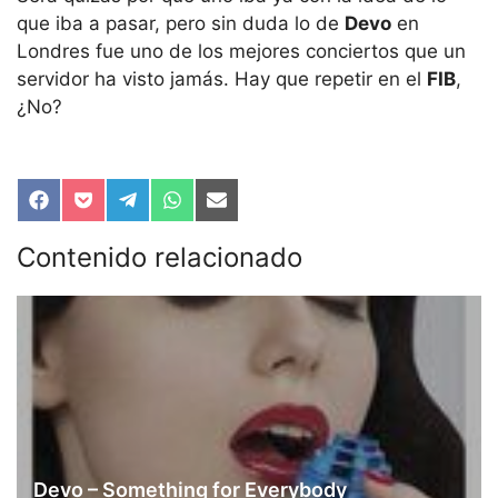
que iba a pasar, pero sin duda lo de
Devo
en
Londres fue uno de los mejores conciertos que un
servidor ha visto jamás. Hay que repetir en el
FIB
,
¿No?
Compartir
Compartir
Compartir
Compartir
Compartir
en
en
en
en
en
Facebook
Pocket
Telegram
WhatsApp
Email
Contenido relacionado
Devo – Something for Everybody