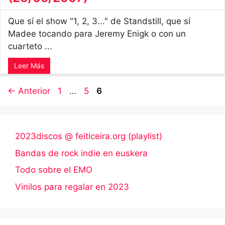
Que sí el show "1, 2, 3..." de Standstill, que sí
Madee tocando para Jeremy Enigk o con un
cuarteto ...
Leer Más
Página
Página
Página
←
Anterior
1
…
5
6
2023discos @ feiticeira.org (playlist)
Bandas de rock indie en euskera
Todo sobre el EMO
Vinilos para regalar en 2023