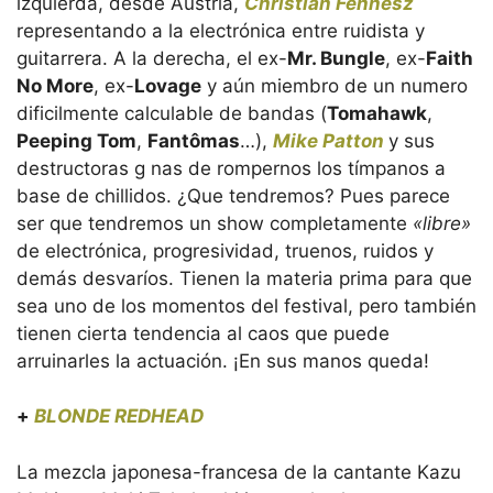
izquierda, desde Austria,
Christian Fennesz
representando a la electrónica entre ruidista y
guitarrera. A la derecha, el ex-
Mr. Bungle
, ex-
Faith
No More
, ex-
Lovage
y aún miembro de un numero
dificilmente calculable de bandas (
Tomahawk
,
Peeping Tom
,
Fantômas
…),
Mike Patton
y sus
destructoras g nas de rompernos los tímpanos a
base de chillidos. ¿Que tendremos? Pues parece
ser que tendremos un show completamente
«libre»
de electrónica, progresividad, truenos, ruidos y
demás desvaríos. Tienen la materia prima para que
sea uno de los momentos del festival, pero también
tienen cierta tendencia al caos que puede
arruinarles la actuación. ¡En sus manos queda!
+
BLONDE REDHEAD
La mezcla japonesa-francesa de la cantante Kazu