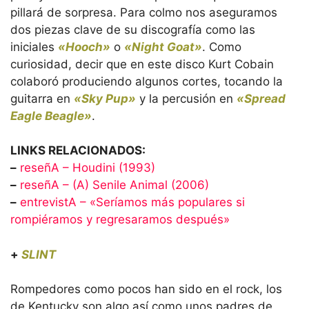
pillará de sorpresa. Para colmo nos aseguramos
dos piezas clave de su discografía como las
iniciales
«Hooch»
o
«Night Goat»
. Como
curiosidad, decir que en este disco Kurt Cobain
colaboró produciendo algunos cortes, tocando la
guitarra en
«Sky Pup»
y la percusión en
«Spread
Eagle Beagle»
.
LINKS RELACIONADOS:
–
reseñA – Houdini (1993)
–
reseñA – (A) Senile Animal (2006)
–
entrevistA – «Seríamos más populares si
rompiéramos y regresaramos después»
+
SLINT
Rompedores como pocos han sido en el rock, los
de Kentucky son algo así como unos padres de