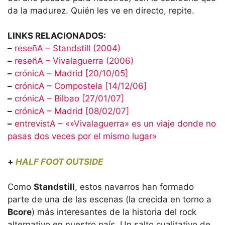
da la madurez. Quién les ve en directo, repite.
LINKS RELACIONADOS:
–
reseñA – Standstill (2004)
–
reseñA – Vivalaguerra (2006)
–
crónicA – Madrid [20/10/05]
–
crónicA – Compostela [14/12/06]
–
crónicA – Bilbao [27/01/07]
–
crónicA – Madrid [08/02/07]
–
entrevistA – «»Vivalaguerra» es un viaje donde no
pasas dos veces por el mismo lugar»
+
HALF FOOT OUTSIDE
Como
Standstill
, estos navarros han formado
parte de una de las escenas (la crecida en torno a
Bcore
) más interesantes de la historia del rock
alternativo en nuestro país. Un salto cualitativo de