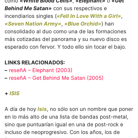
como
«White Blood Cells»
,
«Elephant»
o
«Get
Behind Me Satan»
con sus respectivos e
incendiarios singles (
«Fell In Love With a Girl»
,
«Seven Nation Army»
,
«Blue Orchid»
) han
consolidado al duo como una de las formaciones
más cotizadas del panorama y su nuevo disco es
esperado con fervor. Y todo ello sin tocar el bajo.
LINKS RELACIONADOS:
–
reseñA – Elephant (2003)
–
reseñA – Get Behind Me Satan (2005)
+
ISIS
A día de hoy
Isis
, no sólo son un nombre que poner
en lo más alto de una lista de bandas post-metal,
sino que puntuarían igual en una de post-rock e
incluso de neoprogresivo. Con los años, los de