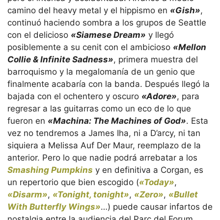
camino del heavy metal y el hippismo en
«Gish»
,
continuó haciendo sombra a los grupos de Seattle
con el delicioso
«Siamese Dream»
y llegó
posiblemente a su cenit con el ambicioso
«Mellon
Collie & Infinite Sadness»
, primera muestra del
barroquismo y la megalomanía de un genio que
finalmente acabaría con la banda. Después llegó la
bajada con el ochentero y oscuro
«Adore»
, para
regresar a las guitarras como un eco de lo que
fueron en
«Machina: The Machines of God»
. Esta
vez no tendremos a James Iha, ni a D’arcy, ni tan
siquiera a Melissa Auf Der Maur, reemplazo de la
anterior. Pero lo que nadie podrá arrebatar a los
Smashing Pumpkins
y en definitiva a Corgan, es
un repertorio que bien escogido (
«Today»
,
«Disarm»
,
«Tonight, tonight»
,
«Zero»
,
«Bullet
With Butterfly Wings»
…) puede causar infartos de
nostalgia entre la audiencia del Parc del Forum.