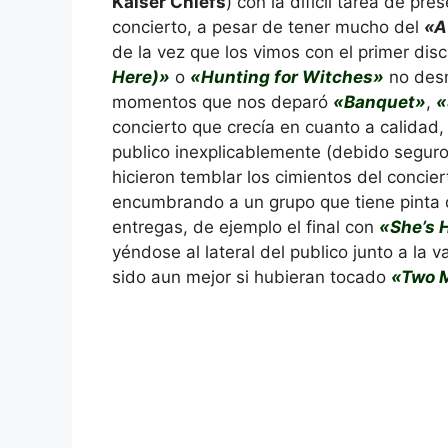
Kaiser Chiefs
) con la difícil tarea de pr
concierto, a pesar de tener mucho del
«A
de la vez que los vimos con el primer dis
Here)»
o
«Hunting for Witches»
no desm
momentos que nos deparó
«Banquet»
,
«
concierto que crecía en cuanto a calidad,
publico inexplicablemente (debido segur
hicieron temblar los cimientos del concie
encumbrando a un grupo que tiene pinta d
entregas, de ejemplo el final con
«She’s 
yéndose al lateral del publico junto a la va
sido aun mejor si hubieran tocado
«Two 