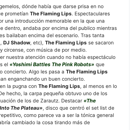
 gemelos, dónde había que darse prisa en no
que prometían
The Flaming Lips
. Espectaculares
or una introducción memorable en la que una
 dentro, andaba por encima del publico mientras
s bailaban encima del escenario. Tras tanta
s
,
DJ Shadow
, etc),
The Flaming Lips
se sacaron
 y circense, con música de por medio.
er nuestra atención cuando no había espectáculo
s el
«Yoshimi Battles The Pink Robots»
que
o concierto. Algo les pasa a
The Flaming Lips
inan enganchando un buen concierto.
 en la pugna con
The Flaming Lips
, al menos en lo
 De hecho, la carpa pequeña obtuvo uno de los
ctuación de los de Zarautz. Destacar
«The
Into The Plateau»
, disco que centró el set list de
petitivo, como parece va a ser la tónica general
abría cambiado la cosa tirando más de