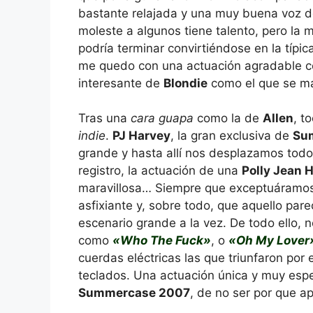
bastante relajada y una muy buena voz 
moleste a algunos tiene talento, pero la 
podría terminar convirtiéndose en la típi
me quedo con una actuación agradable co
interesante de
Blondie
como el que se m
Tras una
cara guapa
como la de
Allen
, t
indie
.
PJ Harvey
, la gran exclusiva de
Su
grande y hasta allí nos desplazamos tod
registro, la actuación de una
Polly Jean 
maravillosa… Siempre que exceptuáramos l
asfixiante y, sobre todo, que aquello par
escenario grande a la vez. De todo ello, 
como
«Who The Fuck»
, o
«Oh My Lover
cuerdas eléctricas las que triunfaron por
teclados. Una actuación única y muy espe
Summercase 2007
, de no ser por que a