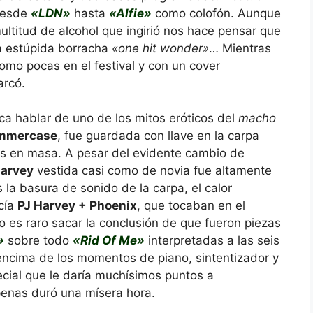
desde
«LDN»
hasta
«Alfie»
como colofón. Aunque
multitud de alcohol que ingirió nos hace pensar que
ca estúpida borracha
«one hit wonder»
… Mientras
mo pocas en el festival y con un cover
arcó.
oca hablar de uno de los mitos eróticos del
macho
mmercase
, fue guardada con llave en la carpa
os en masa. A pesar del evidente cambio de
Harvey
vestida casi como de novia fue altamente
a basura de sonido de la carpa, el calor
ecía
PJ Harvey + Phoenix
, que tocaban en el
no es raro sacar la conclusión de que fueron piezas
»
sobre todo
«Rid Of Me»
interpretadas a las seis
 encima de los momentos de piano, sintentizador y
cial que le daría muchísimos puntos a
penas duró una mísera hora.