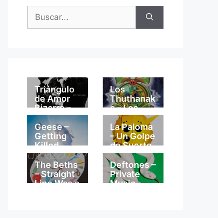
Buscar:
Triángulo
Los
de Amor
Thuthanak
Bizarro –
a – Los
Mi
Thuthanak
Catedral
a
Geese –
La Paloma
Getting
– Un Golpe
Killed
de Suerte
The Beths
Deftones –
– Straight
Private
Line Was a
Music
Lie