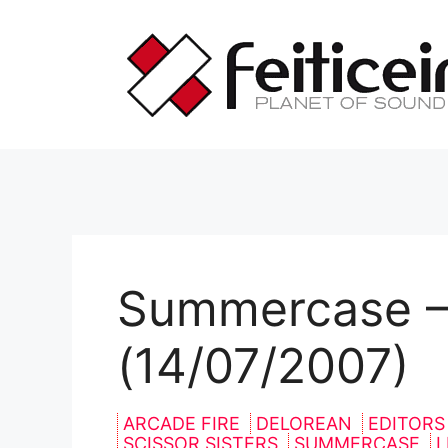
Saltar
al
contenido
Summercase – 
(14/07/2007)
ARCADE FIRE
DELOREAN
EDITOR
SCISSOR SISTERS
SUMMERCASE
L