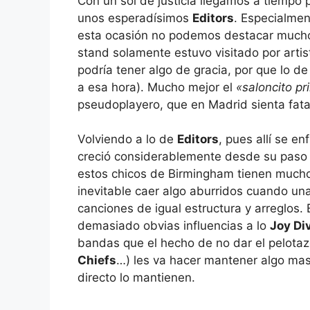
Con un sol de justicia llegamos a tiempo
unos esperadísimos
Editors
. Especialme
esta ocasión no podemos destacar mucho
stand solamente estuvo visitado por art
podría tener algo de gracia, por que lo de
a esa hora). Mucho mejor el
«saloncito pr
pseudoplayero, que en Madrid sienta fata
Volviendo a lo de
Editors
, pues allí se e
creció considerablemente desde su paso 
estos chicos de Birmingham tienen mucho 
inevitable caer algo aburridos cuando un
canciones de igual estructura y arreglos.
demasiado obvias influencias a lo
Joy Di
bandas que el hecho de no dar el pelotaz
Chiefs
…) les va hacer mantener algo mas 
directo lo mantienen.