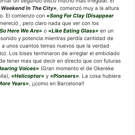
esentar un segundo disco mucho más irregular. El
 Weekend In The City»
, comenzó muy a la altura
co. El comienzo con
«Song For Clay (Disappear
ereció , pero claro nada que ver con los
So Here We Are»
o
«Like Eating Glass»
en un
 sonido y potencia mientras perdía cantidad de
o a unos cuantos temas nuevos que la verdad
rto). Los bises terminaron de arreglar el embolado
e tener mas que decir en directo que con futuras
Hearing Voices»
(Gran momento el de Okereke
lla),
«Helicopter»
y
«Pioneers»
. La cosa hubiera
More Years»
, ¡¡como en Barcelona!!