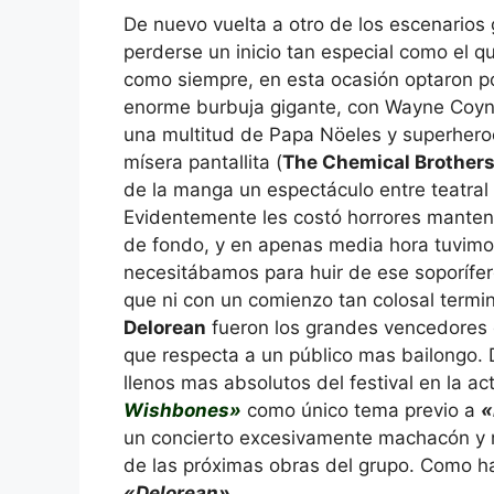
De nuevo vuelta a otro de los escenarios
perderse un inicio tan especial como el 
como siempre, en esta ocasión optaron p
enorme burbuja gigante, con Wayne Coyne
una multitud de Papa Nöeles y superheroe
mísera pantallita (
The Chemical Brother
de la manga un espectáculo entre teatral
Evidentemente les costó horrores manten
de fondo, y en apenas media hora tuvimo
necesitábamos para huir de ese soporífer
que ni con un comienzo tan colosal term
Delorean
fueron los grandes vencedores
que respecta a un público mas bailongo.
llenos mas absolutos del festival en la a
Wishbones»
como único tema previo a
«
un concierto excesivamente machacón y re
de las próximas obras del grupo. Como h
«Delorean»
.