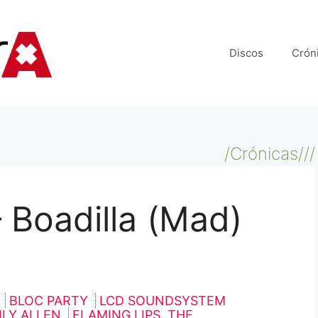
Discos
Crón
/Crónicas///
Boadilla (Mad)
S
BLOC PARTY
LCD SOUNDSYSTEM
ILY ALLEN
FLAMING LIPS, THE