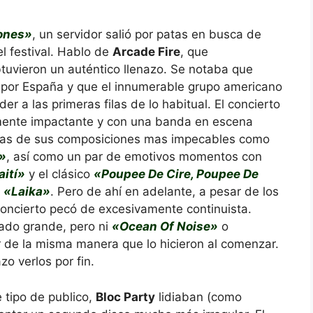
ones»
, un servidor salió por patas en busca de
l festival. Hablo de
Arcade Fire
, que
tuvieron un auténtico llenazo. Se notaba que
or España y que el innumerable grupo americano
er a las primeras filas de lo habitual. El concierto
lmente impactante y con una banda en escena
nas de sus composiciones mas impecables como
»
, así como un par de emotivos momentos con
aití»
y el clásico
«Poupee De Cire, Poupee De
o
«Laika»
. Pero de ahí en adelante, a pesar de los
oncierto pecó de excesivamente continuista.
iado grande, pero ni
«Ocean Of Noise»
o
 de la misma manera que lo hicieron al comenzar.
zo verlos por fin.
 tipo de publico,
Bloc Party
lidiaban (como