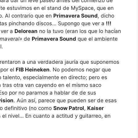
 para dar un leve paseo antes del comienzo de
nte estuvimos en el stand de MySpace, que en
. Al contrario que en
Primavera Sound
, dicho
istas pinchando discos… Supongo que ver a
!!!
 ver a
Delorean
no la tuvo (eran los que lo hacían
imaveral»
de
Primavera Sound
que el ambiente
l.
nfrentaron a una verdadera jauría que suponemos
por el
FIB Heineken
. No podemos negar que
talento, especialmente en directo; pero es
a tras otra van cayendo en el mismo saco
 Eso por no pararnos a hablar de de sus
vision
. Aún así, parece que pueden ser de esas
o definitivo (no como
Snow Patrol
,
Kaiser
el nivel… En cuanto a actitud y guitarreo, en