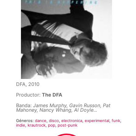
DFA, 2010
Productor:
The DFA
Banda:
James Murphy, Gavin Russon, Pat
Mahoney, Nancy Whang, Al Doyle...
Géneros:
dance
,
disco
,
electronica
,
experimental
,
funk
,
indie
,
krautrock
,
pop
,
post-punk