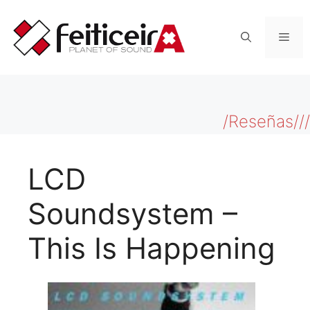
Saltar
al
Men
contenido
/Reseñas///
LCD
Soundsystem –
This Is Happening