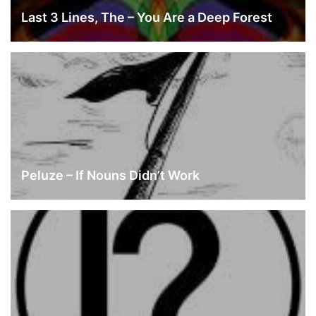
Last 3 Lines, The – You Are a Deep Forest
Peluze – If Nouns Didn’t Work