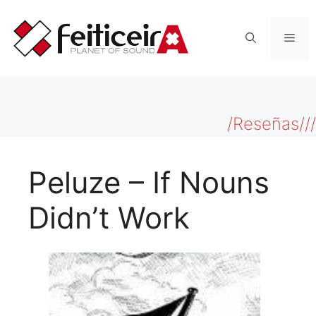
Saltar
al
Men
contenido
/Reseñas///
Peluze – If Nouns
Didn’t Work