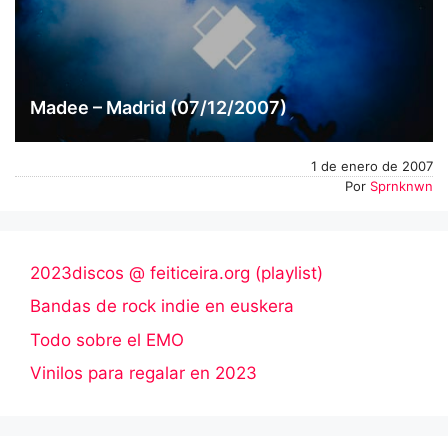
Madee – Madrid (07/12/2007)
1 de enero de 2007
Por
Sprnknwn
2023discos @ feiticeira.org (playlist)
Bandas de rock indie en euskera
Todo sobre el EMO
Vinilos para regalar en 2023