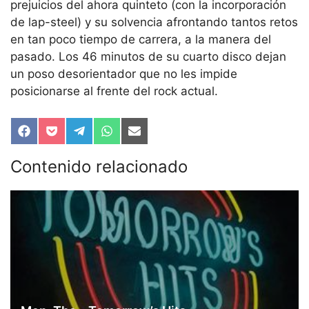
prejuicios del ahora quinteto (con la incorporación
de lap-steel) y su solvencia afrontando tantos retos
en tan poco tiempo de carrera, a la manera del
pasado. Los 46 minutos de su cuarto disco dejan
un poso desorientador que no les impide
posicionarse al frente del rock actual.
Compartir
Compartir
Compartir
Compartir
Compartir
en
en
en
en
en
Facebook
Pocket
Telegram
WhatsApp
Email
Contenido relacionado