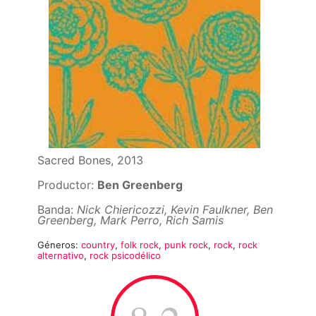
Sacred Bones, 2013
Productor:
Ben Greenberg
Banda:
Nick Chiericozzi, Kevin Faulkner, Ben
Greenberg, Mark Perro, Rich Samis
Géneros:
country
,
folk rock
,
punk rock
,
rock
,
rock
alternativo
,
rock psicodélico