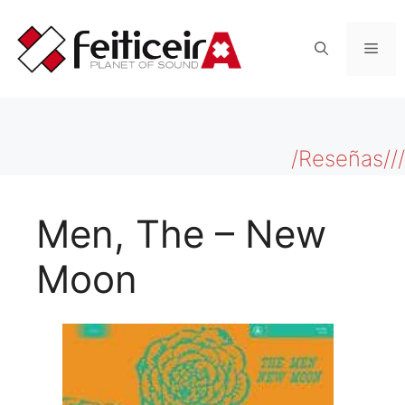
Saltar
al
Men
contenido
/Reseñas///
Men, The – New
Moon