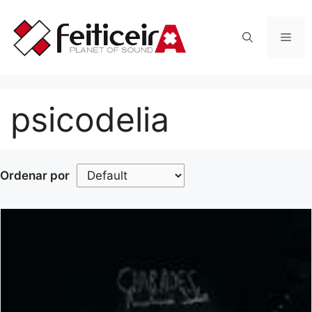
Saltar
al
Men
contenido
psicodelia
Ordenar por