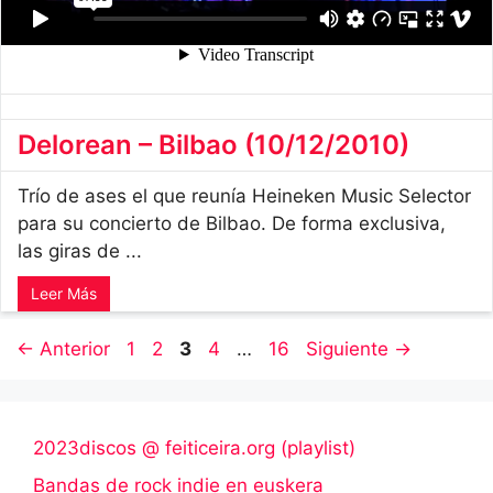
Delorean – Bilbao (10/12/2010)
Trío de ases el que reunía Heineken Music Selector
para su concierto de Bilbao. De forma exclusiva,
las giras de ...
Leer Más
Página
Página
Página
Página
Página
←
Anterior
1
2
3
4
…
16
Siguiente
→
2023discos @ feiticeira.org (playlist)
Bandas de rock indie en euskera