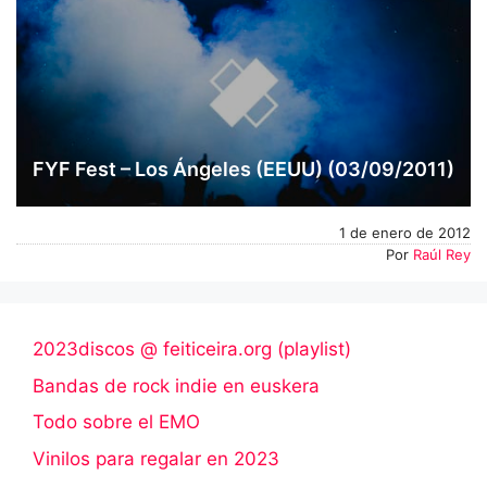
FYF Fest – Los Ángeles (EEUU) (03/09/2011)
1 de enero de 2012
Por
Raúl Rey
2023discos @ feiticeira.org (playlist)
Bandas de rock indie en euskera
Todo sobre el EMO
Vinilos para regalar en 2023