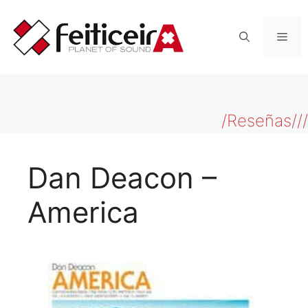
Saltar
al
Men
contenido
/Reseñas///
Dan Deacon –
America