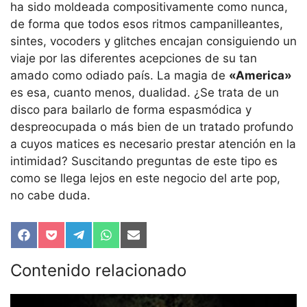
ha sido moldeada compositivamente como nunca,
de forma que todos esos ritmos campanilleantes,
sintes, vocoders y glitches encajan consiguiendo un
viaje por las diferentes acepciones de su tan
amado como odiado país. La magia de
«America»
es esa, cuanto menos, dualidad. ¿Se trata de un
disco para bailarlo de forma espasmódica y
despreocupada o más bien de un tratado profundo
a cuyos matices es necesario prestar atención en la
intimidad? Suscitando preguntas de este tipo es
como se llega lejos en este negocio del arte pop,
no cabe duda.
Compartir
Compartir
Compartir
Compartir
Compartir
en
en
en
en
en
Facebook
Pocket
Telegram
WhatsApp
Email
Contenido relacionado