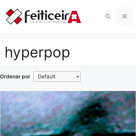
Saltar
al
Men
contenido
hyperpop
Ordenar por