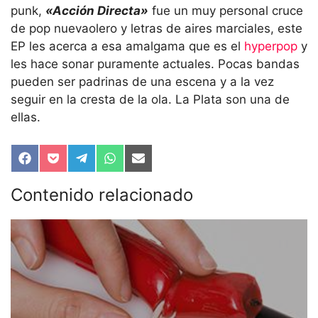
punk,
«Acción Directa»
fue un muy personal cruce
de pop nuevaolero y letras de aires marciales, este
EP les acerca a esa amalgama que es el
hyperpop
y
les hace sonar puramente actuales. Pocas bandas
pueden ser padrinas de una escena y a la vez
seguir en la cresta de la ola. La Plata son una de
ellas.
Compartir
Compartir
Compartir
Compartir
Compartir
en
en
en
en
en
Facebook
Pocket
Telegram
WhatsApp
Email
Contenido relacionado