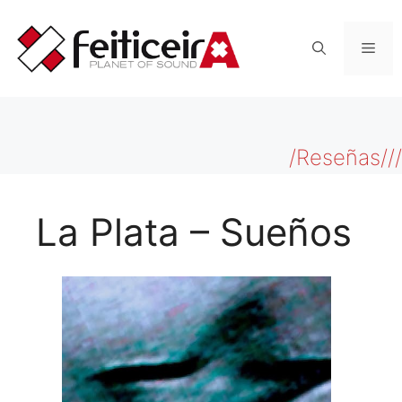
Saltar
al
Men
contenido
/Reseñas///
La Plata – Sueños