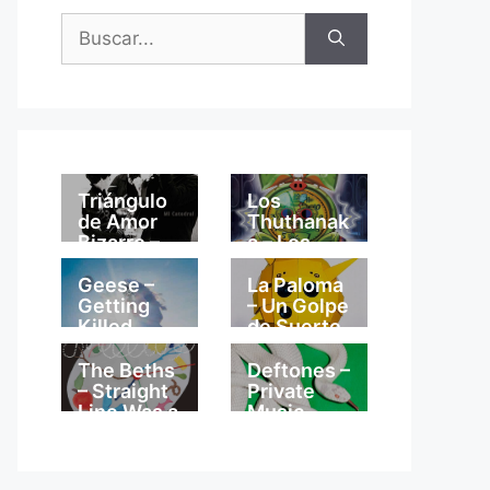
Buscar:
Triángulo
Los
de Amor
Thuthanak
Bizarro –
a – Los
Mi
Thuthanak
Catedral
a
Geese –
La Paloma
Getting
– Un Golpe
Killed
de Suerte
The Beths
Deftones –
– Straight
Private
Line Was a
Music
Lie