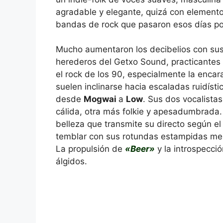
agradable y elegante, quizá con element
bandas de rock que pasaron esos días por
Mucho aumentaron los decibelios con su
herederos del Getxo Sound, practicantes d
el rock de los 90, especialmente la encara
suelen inclinarse hacia escaladas ruidís
desde
Mogwai
a
Low
. Sus dos vocalista
cálida, otra más folkie y apesadumbrada.
belleza que transmite su directo según el
temblar con sus rotundas estampidas mel
La propulsión de
«Beer»
y la introspecci
álgidos.