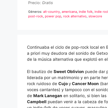
Precio:
Gratis
Géneros:
alt-country
,
americana
,
indie folk
,
indie roc
post-rock
,
power pop
,
rock alternativo
,
slowcore
Continuaba el ciclo de pop-rock local en
a priori muy deudora del sonido de Getxo
de la música alternativa que explotó en 
El bautizo de
Sweet Oblivion
puede dar p
liderada por un matrimonio y en parte he
rock ruidoso de
Cujo
y
Cancer Moon
(ban
voces cantantes) y tampoco con el sonido
de
Mark Lanegan
en solitario, si bien l
Campbell
puedan venir a la cabeza de fo
un indie-folk de voces suaves, masculina