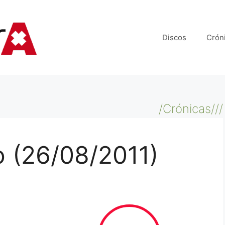
Discos
Crón
/Crónicas///
o (26/08/2011)