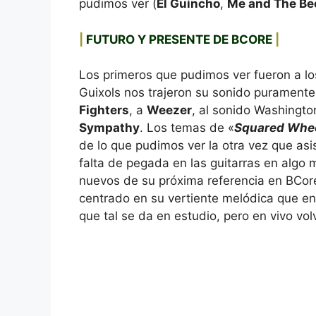
pudimos ver (
El Guincho
,
Me and The Be
|
FUTURO Y PRESENTE DE BCORE
|
Los primeros que pudimos ver fueron a l
Guixols nos trajeron su sonido purament
Fighters
, a
Weezer
, al sonido Washingt
Sympathy
. Los temas de «
Squared Whe
de lo que pudimos ver la otra vez que asi
falta de pegada en las guitarras en algo 
nuevos de su próxima referencia en BCore
centrado en su vertiente melódica que en
que tal se da en estudio, pero en vivo vol