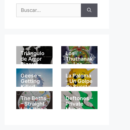
Buscar:
Triángulo
Los
de Amor
Thuthanak
Bizarro –
a – Los
Mi
Thuthanak
Catedral
a
Geese –
La Paloma
Getting
– Un Golpe
Killed
de Suerte
The Beths
Deftones –
– Straight
Private
Line Was a
Music
Lie