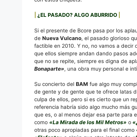
|
¿EL PASADO? ALGO ABURRIDO
|
Si el presente de Bcore pasa por los apla
de
Nueva Vulcano
, el pasado glorioso q
factible en 2010. Y no, no vamos a deci
que ellos siempre andan dando pasos adel
que no se repite, siempre es digna de a
Bonaparte»
, una obra muy personal e int
Su concierto del
BAM
fue algo muy compli
de gente y de gente que te ofrece latas 
culpa de ellos, pero si es cierto que un r
referencia habría sido algo mucho más gus
que es, o al menos dejar esa parte para el
como
«La Mirada de los Mil Metros»
o
«¿
otras poco apropiadas para el final como