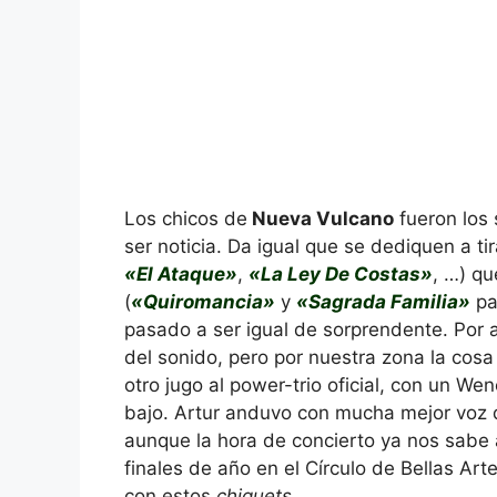
Los chicos de
Nueva Vulcano
fueron los 
ser noticia. Da igual que se dediquen a ti
«El Ataque»
,
«La Ley De Costas»
, …) qu
(
«Quiromancia»
y
«Sagrada Familia»
pa
pasado a ser igual de sorprendente. Por a
del sonido, pero por nuestra zona la cos
otro jugo al power-trio oficial, con un W
bajo. Artur anduvo con mucha mejor voz qu
aunque la hora de concierto ya nos sabe
finales de año en el Círculo de Bellas A
con estos
chiquets
.