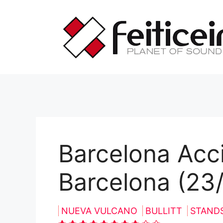
Saltar
al
contenido
Barcelona Acci
Barcelona (23
NUEVA VULCANO
BULLITT
STAND