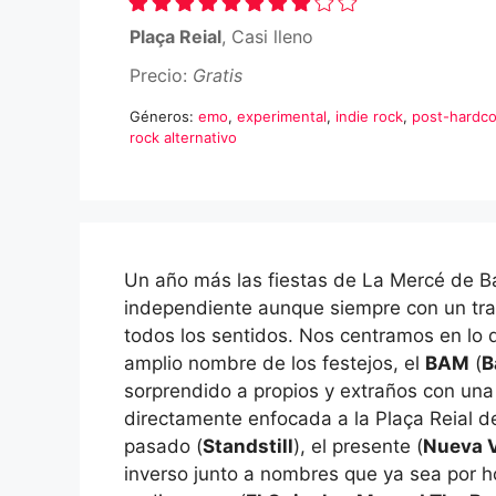
Plaça Reial
, Casi lleno
Precio:
Gratis
Géneros:
emo
,
experimental
,
indie rock
,
post-hardc
rock alternativo
Un año más las fiestas de La Mercé de Ba
independiente aunque siempre con un tra
todos los sentidos. Nos centramos en lo q
amplio nombre de los festejos, el
BAM
(
B
sorprendido a propios y extraños con una
directamente enfocada a la Plaça Reial d
pasado (
Standstill
), el presente (
Nueva 
inverso junto a nombres que ya sea por h