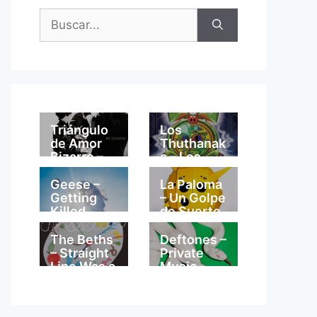
Buscar:
Triángulo
Los
de Amor
Thuthanak
Bizarro –
a – Los
Mi
Thuthanak
Catedral
a
Geese –
La Paloma
Getting
– Un Golpe
Killed
de Suerte
The Beths
Deftones –
– Straight
Private
Line Was a
Music
Lie