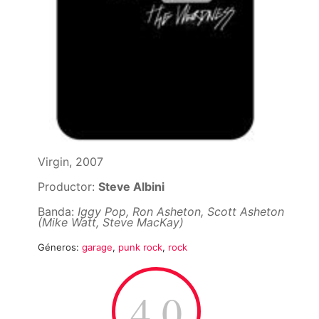
Virgin, 2007
Productor:
Steve Albini
Banda:
Iggy Pop, Ron Asheton, Scott Asheton
(Mike Watt, Steve MacKay)
Géneros:
garage
,
punk rock
,
rock
4.0