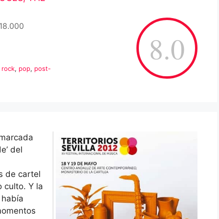
-18.000
8.0
 rock
,
pop
,
post-
 marcada
e’ del
 de cartel
culto. Y la
 había
 momentos