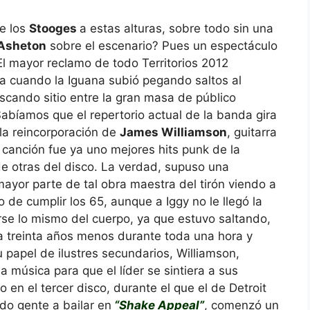
e los
Stooges
a estas alturas, sobre todo sin una
Asheton
sobre el escenario? Pues un espectáculo
 El mayor reclamo de todo Territorios 2012
 cuando la Iguana subió pegando saltos al
cando sitio entre la gran masa de público
Sabíamos que el repertorio actual de la banda gira
 la reincorporación de
James Williamson
, guitarra
 canción fue ya uno mejores hits punk de la
de otras del disco. La verdad, supuso una
ayor parte de tal obra maestra del tirón viendo a
o de cumplir los 65, aunque a Iggy no le llegó la
se lo mismo del cuerpo, ya que estuvo saltando,
a treinta años menos durante toda una hora y
u papel de ilustres secundarios, Williamson,
la música para que el líder se sintiera a sus
o en el tercer disco, durante el que el de Detroit
do gente a bailar en
“Shake Appeal”
, comenzó un