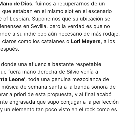
Mano de Dios
, fuimos a recuperarnos de un
, que estaban en el mismo slot en el escenario
ove of Lesbian. Suponemos que su ubicación se
jienenses en Sevilla, pero la verdad es que no
ande a su indie pop aún necesario de más rodaje,
 claros como los catalanes o
Lori Meyers
, a los
después.
donde una afluencia bastante respetable
 que fuera mano derecha de Silvio venía a
nta Leone’
, toda una genuina mezcolanza de
 la música de semana santa a la banda sonora de
r a priori de esta propuesta, y al final acabó
te engrasada que supo conjugar a la perfección
s y un elemento tan poco visto en el rock como es