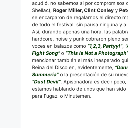
acudió, no sabemos si por compromisos 
Shellac),
Roger Miller, Clint Conley
y
Pet
se encargaron de regalarnos el directo m
de todo el festival, sin pausa ninguna y a 
Así, durando apenas una hora, las palabr
hardcore, noise y punk cobraron pleno sen
voces en balazos como
“1,2,3, Partyy!”
,
Fight Song”
o
“This Is Not a Photograph
mencionar también el más inesperado gui
Reina del Disco en, evidentemente,
“Don
Summeria”
o la presentación de su nuevo
“Dust Devil”
. Apisonadora es decir poco, 
estamos hablando de unos que han sido i
para Fugazi o Minutemen.