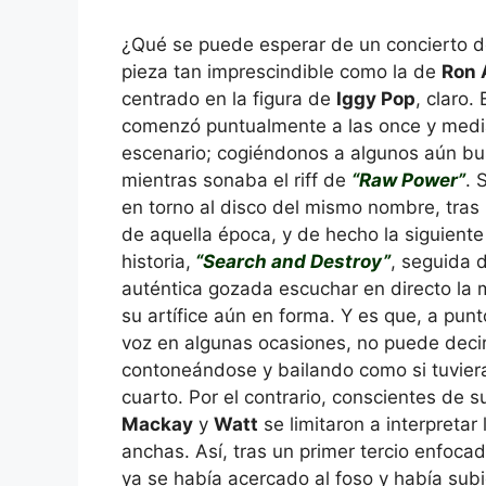
¿Qué se puede esperar de un concierto d
pieza tan imprescindible como la de
Ron 
centrado en la figura de
Iggy Pop
, claro.
comenzó puntualmente a las once y media
escenario; cogiéndonos a algunos aún bus
mientras sonaba el riff de
“Raw Power”
. 
en torno al disco del mismo nombre, tras
de aquella época, y de hecho la siguiente
historia,
“Search and Destroy”
, seguida 
auténtica gozada escuchar en directo la m
su artífice aún en forma. Y es que, a punt
voz en algunas ocasiones, no puede decir
contoneándose y bailando como si tuvier
cuarto. Por el contrario, conscientes de s
Mackay
y
Watt
se limitaron a interpretar 
anchas. Así, tras un primer tercio enfocad
ya se había acercado al foso y había subi