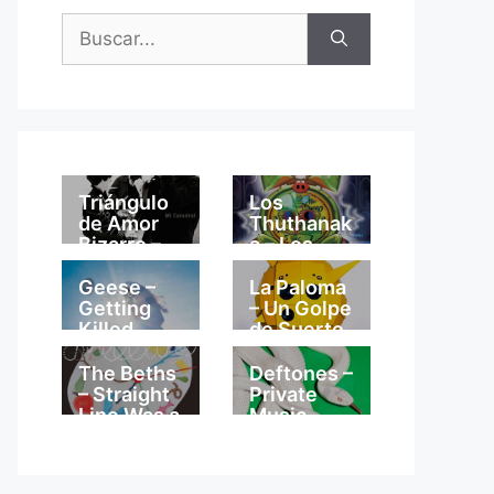
Buscar:
Triángulo
Los
de Amor
Thuthanak
Bizarro –
a – Los
Mi
Thuthanak
Catedral
a
Geese –
La Paloma
Getting
– Un Golpe
Killed
de Suerte
The Beths
Deftones –
– Straight
Private
Line Was a
Music
Lie