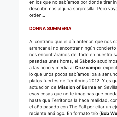
en los que no sabíamos por dónde tirar i
descubrimos alguna sorpresilla. Pero va
orden…
DONNA SUMMERIA
Al contrario que el día anterior, que nos c
arrancar al no encontrar ningún concierto
nos encontráramos del todo en nuestra s
pasadas unas horas, el Sábado acudimos
a las ocho y media al
Cruzcampo
, expec
lo que unos pocos sabíamos iba a ser uno
platos fuertes de Territorios 2012. Y es q
actuación de
Mission of Burma
en Sevill
esas cosas que no te imaginas que pued
hasta que Territorios la hace realidad, c
el año pasado con The Fall por citar un e
reciente análogo. En formato trío (
Bob We