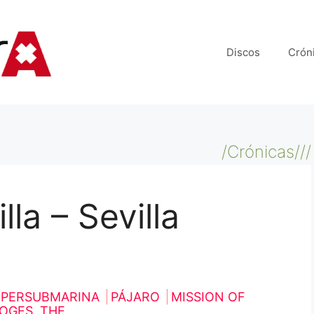
Discos
Crón
/Crónicas///
lla – Sevilla
UPERSUBMARINA
PÁJARO
MISSION OF
OGES, THE