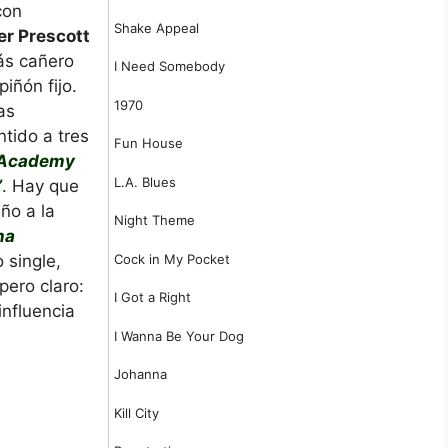
con
Shake Appeal
er Prescott
ás cañero
I Need Somebody
piñón fijo.
1970
as
tido a tres
Fun House
“Academy
L.A. Blues
”
. Hay que
ño a la
Night Theme
na
Cock in My Pocket
 single,
pero claro:
I Got a Right
nfluencia
I Wanna Be Your Dog
Johanna
Kill City