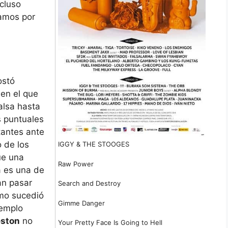
ncluso
yamos por
ostó
 en el que
alsa hasta
 puntuales
tantes ante
 de los
IGGY & THE STOOGES
ue una
Raw Power
a es una de
an pasar
Search and Destroy
omo sucedió
Gimme Danger
jemplo
ston
no
Your Pretty Face Is Going to Hell