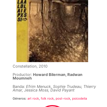
Constellation, 2010
Productor:
Howard Bilerman, Radwan
Moumneh
Banda:
Efrim Menuck, Sophie Trudeau, Thierry
Amar, Jessica Moss, David Payant
Géneros:
art rock
,
folk rock
,
post-rock
,
psicodelia