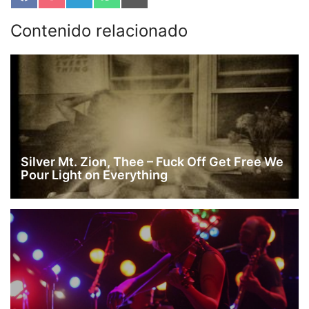
en
en
en
en
en
Facebook
Pocket
Telegram
WhatsApp
Email
Contenido relacionado
Silver Mt. Zion, Thee – Fuck Off Get Free We
Pour Light on Everything