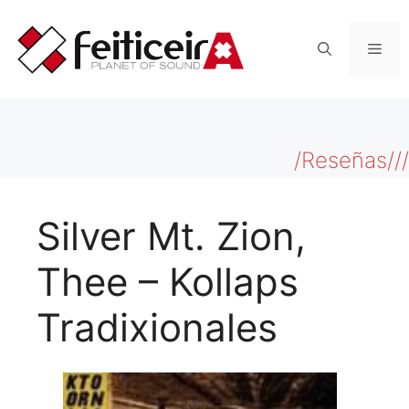
Saltar
al
Men
contenido
/Reseñas///
Silver Mt. Zion,
Thee – Kollaps
Tradixionales