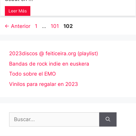
Leer Más
Página
Página
Página
←
Anterior
1
…
101
102
2023discos @ feiticeira.org (playlist)
Bandas de rock indie en euskera
Todo sobre el EMO
Vinilos para regalar en 2023
Buscar: