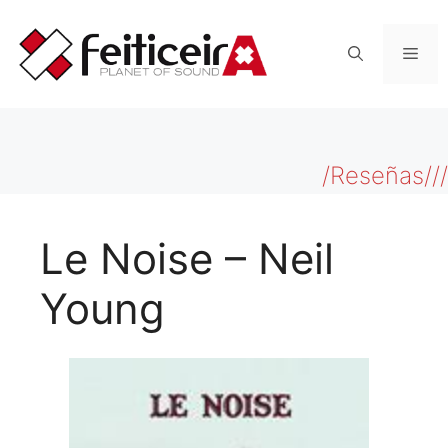
Saltar
al
Men
contenido
/Reseñas///
Le Noise – Neil
Young