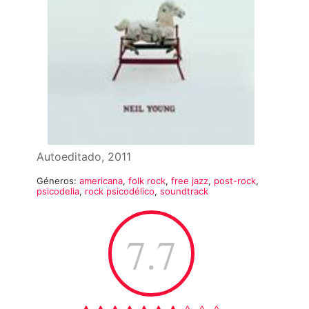
Autoeditado, 2011
Géneros:
americana
,
folk rock
,
free jazz
,
post-rock
,
psicodelia
,
rock psicodélico
,
soundtrack
7.7