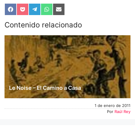
Compartir
Compartir
Compartir
Compartir
Compartir
en
en
en
en
en
Facebook
Pocket
Telegram
WhatsApp
Email
Contenido relacionado
Le Noise – El Camino a Casa
1 de enero de 2011
Por
Raúl Rey