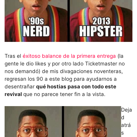
Tras el
éxitoso balance de la primera entrega
(la
gente le dio likes y por otro lado Ticketmaster no
nos demandó) de mis divagaciones noventeras,
regresan los 90 a este blog para ayudarnos a
desentrañar
qué hostias pasa con todo este
revival
que no parece tener fin a la vista.
Deja
d
atrá
s