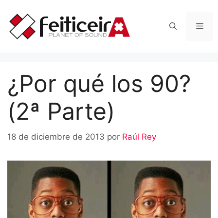
Saltar
al
Men
contenido
¿Por qué los 90?
(2ª Parte)
18 de diciembre de 2013
por
Raúl Rey