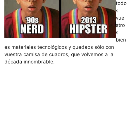
todo
s
vue
stro
s
bien
es materiales tecnológicos y quedaos sólo con
vuestra camisa de cuadros, que volvemos a la
década innombrable.