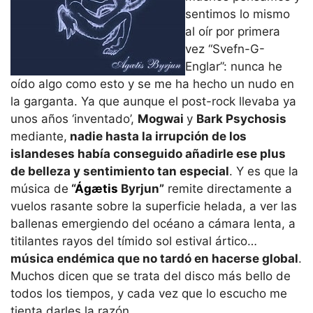
sentimos lo mismo
al oír por primera
vez “Svefn-G-
Englar”: nunca he
oído algo como esto y se me ha hecho un nudo en
la garganta. Ya que aunque el post-rock llevaba ya
unos años ‘inventado’,
Mogwai
y
Bark Psychosis
mediante,
nadie hasta la irrupción de los
islandeses había conseguido añadirle ese plus
de belleza y sentimiento tan especial
. Y es que la
música de
“
Ág
æ
tis
Byrjun”
remite directamente a
vuelos rasante sobre la superficie helada, a ver las
ballenas emergiendo del océano a cámara lenta, a
titilantes rayos del tímido sol estival ártico…
música endémica que no tardó en hacerse global
.
Muchos dicen que se trata del disco más bello de
todos los tiempos, y cada vez que lo escucho me
tienta darles la razón.