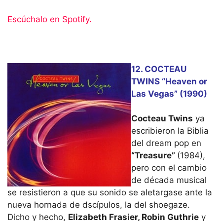
Escúchalo en Spotify.
12. COCTEAU
TWINS “Heaven or
Las Vegas” (1990)
Cocteau Twins
ya
escribieron la Biblia
del dream pop en
“Treasure”
(1984),
pero con el cambio
de década musical
se resistieron a que su sonido se aletargase ante la
nueva hornada de dscípulos, la del shoegaze.
Dicho y hecho,
Elizabeth Frasier, Robin Guthrie
y