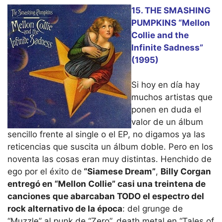
15. THE SMASHING
PUMPKINS “Mellon
Collie and the
Infinite Sadness”
(1995)
Si hoy en día hay
muchos artistas que
ponen en duda el
valor de un álbum
sencillo frente al single o el EP, no digamos ya las
reticencias que suscita un álbum doble. Pero en los
noventa las cosas eran muy distintas. Henchido de
ego por el éxito de
“Siamese Dream”
,
Billy Corgan
entregó en “Mellon Collie” casi una treintena de
canciones que abarcaban TODO el espectro del
rock alternativo de la época
: del grunge de
“Muzzle” al punk de “Zero”, death metal en “Tales of