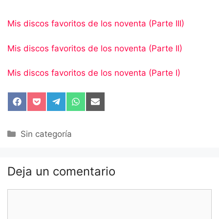
Mis discos favoritos de los noventa (Parte III)
Mis discos favoritos de los noventa (Parte II)
Mis discos favoritos de los noventa (Parte I)
Compartir
Compartir
Compartir
Compartir
Compartir
en
en
en
en
en
Facebook
Pocket
Telegram
WhatsApp
Email
Categorías
Sin categoría
Deja un comentario
Comentario