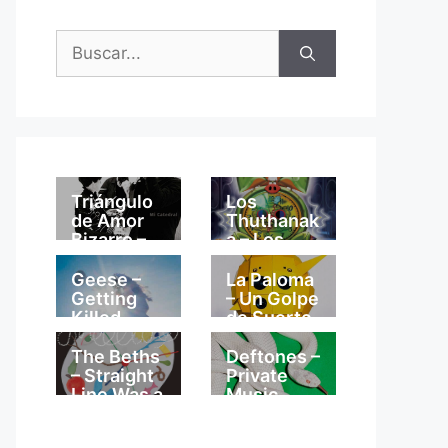
Buscar:
Triángulo
Los
de Amor
Thuthanak
Bizarro –
a – Los
Mi
Thuthanak
Catedral
a
Geese –
La Paloma
Getting
– Un Golpe
Killed
de Suerte
The Beths
Deftones –
– Straight
Private
Line Was a
Music
Lie