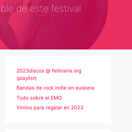
le de este festival
2023discos @ feiticeira.org
(playlist)
Bandas de rock indie en euskera
Todo sobre el EMO
Vinilos para regalar en 2023