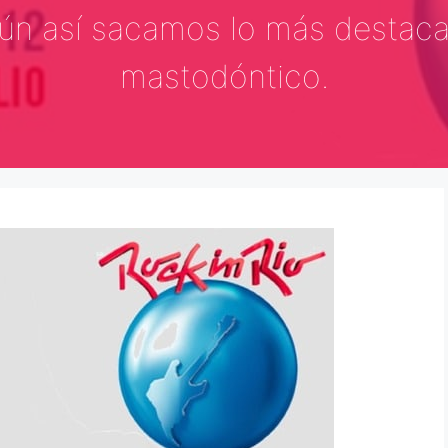
ún así sacamos lo más destacab
mastodóntico.