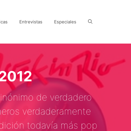
icas
Entrevistas
Especiales
 2012
sinónimo de verdadero
neros verdaderamente
edición todavía más pop