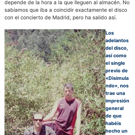
depende de la hora a la que lleguen al almacén. No
sabíamos que iba a coincidir exactamente el disco
con el concierto de Madrid, pero ha salido así.
Los
adelantos
del disco,
así como
el single
previo de
«Disimula
ndo», nos
trae una
impresión
general
de que
habéis
hecho un