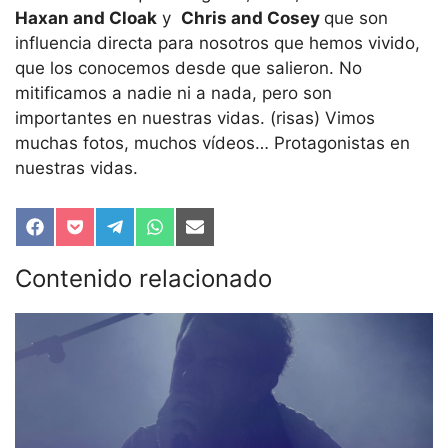
Haxan and Cloak
y
Chris and Cosey
que son
influencia directa para nosotros que hemos vivido,
que los conocemos desde que salieron. No
mitificamos a nadie ni a nada, pero son
importantes en nuestras vidas. (risas) Vimos
muchas fotos, muchos vídeos… Protagonistas en
nuestras vidas.
Compartir
Compartir
Compartir
Compartir
Compartir
en
en
en
en
en
Facebook
Pocket
Telegram
WhatsApp
Email
Contenido relacionado