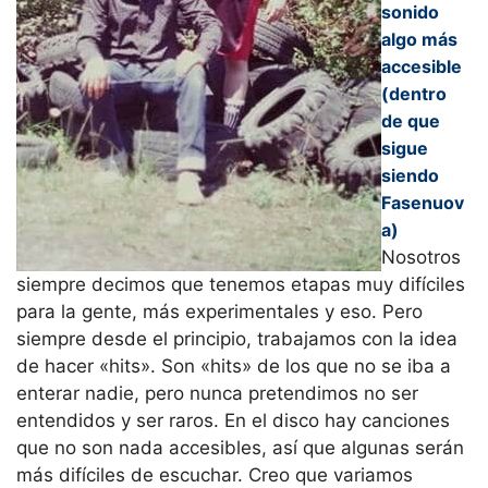
sonido
algo más
accesible
(dentro
de que
sigue
siendo
Fasenuov
a)
Nosotros
siempre decimos que tenemos etapas muy difíciles
para la gente, más experimentales y eso. Pero
siempre desde el principio, trabajamos con la idea
de hacer «hits». Son «hits» de los que no se iba a
enterar nadie, pero nunca pretendimos no ser
entendidos y ser raros. En el disco hay canciones
que no son nada accesibles, así que algunas serán
más difíciles de escuchar. Creo que variamos