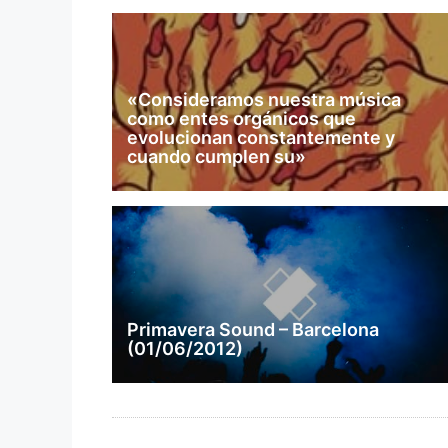
«Consideramos nuestra música
como entes orgánicos que
evolucionan constantemente y
cuando cumplen su»
Primavera Sound – Barcelona
(01/06/2012)