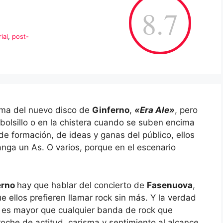
8.7
ial
,
post-
ema del nuevo disco de
Ginferno
,
«Era Ale»
, pero
bolsillo o en la chistera cuando se suben encima
e formación, de ideas y ganas del público, ellos
nga un As. O varios, porque en el escenario
erno
hay que hablar del concierto de
Fasenuova
,
ue ellos prefieren llamar rock sin más. Y la verdad
e es mayor que cualquier banda de rock que
che de actitud, carisma y sentimiento al alcance