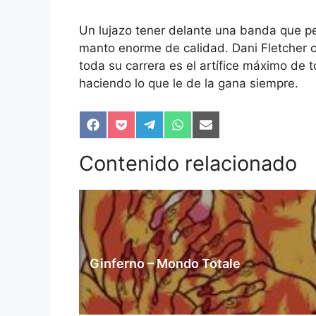
Un lujazo tener delante una banda que pe
manto enorme de calidad. Dani Fletcher
toda su carrera es el artífice máximo de 
haciendo lo que le de la gana siempre.
Compartir
Compartir
Compartir
Compartir
Compartir
en
en
en
en
en
Facebook
Pocket
Telegram
WhatsApp
Email
Contenido relacionado
Ginferno – Mondo Totale