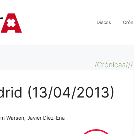
Discos
Crón
/Crónicas///
drid (13/04/2013)
Kim Warsen, Javier Díez-Ena