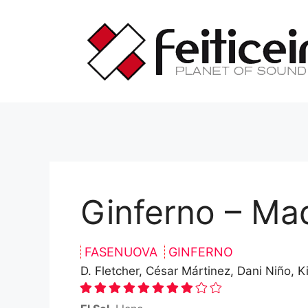
Saltar
al
contenido
Ginferno – Ma
FASENUOVA
GINFERNO
D. Fletcher, César Mártinez, Dani Niño, 