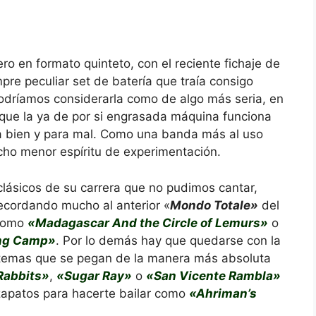
ro en formato quinteto, con el reciente fichaje de
pre peculiar set de batería que traía consigo
odríamos considerarla como de algo más seria, en
 que la ya de por si engrasada máquina funciona
 bien y para mal. Como una banda más al uso
cho menor espíritu de experimentación.
lásicos de su carrera que no pudimos cantar,
ecordando mucho al anterior «
Mondo Totale»
del
 como
«Madagascar And the Circle of Lemurs»
o
ing Camp»
. Por lo demás hay que quedarse con la
 temas que se pegan de la manera más absoluta
abbits»
,
«Sugar Ray»
o
«San Vicente Rambla»
 zapatos para hacerte bailar como
«Ahriman’s