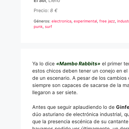
El Sol
, Lleno
Precio:
8 €
Géneros:
electronica
,
experimental
,
free jazz
,
industr
punk
,
surf
Ya lo dice
«Mambo Rabbits»
el primer t
estos chicos deben tener un conejo en el 
de un escenario. A pesar de los cambios d
siempre son capaces de sacarse de la ma
llegaron a ser siete.
Antes que seguir aplaudiendo lo de
Ginf
dúo asturiano de electrónica industrial, q
que la presencia escénica de su cantant
hayamos podido ver últimamente, un derro