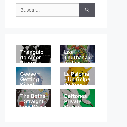
Buscar:
Triángulo
Los
de Amor
Thuthanak
Bizarro –
a – Los
Mi
Thuthanak
Catedral
a
Geese –
La Paloma
Getting
– Un Golpe
Killed
de Suerte
The Beths
Deftones –
– Straight
Private
Line Was a
Music
Lie