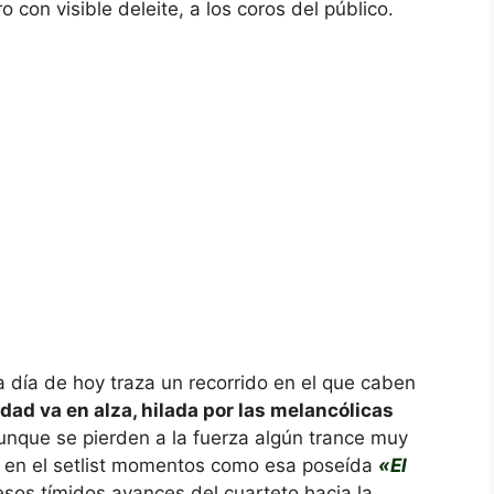
o con visible deleite, a los coros del público.
 a día de hoy traza un recorrido en el que caben
edad va en alza, hilada por las melancólicas
aunque se pierden a la fuerza algún trance muy
n en el setlist momentos como esa poseída
«El
sos tímidos avances del cuarteto hacia la