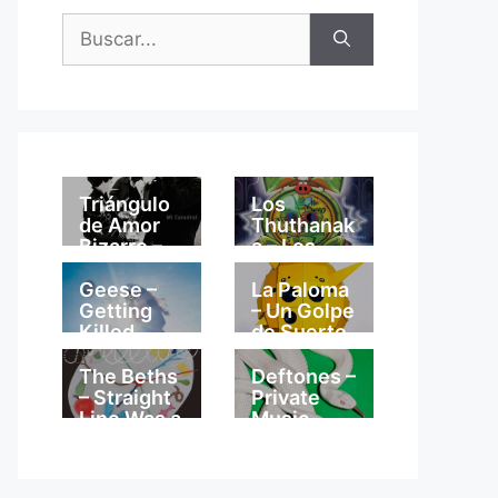
Buscar:
Triángulo
Los
de Amor
Thuthanak
Bizarro –
a – Los
Mi
Thuthanak
Catedral
a
Geese –
La Paloma
Getting
– Un Golpe
Killed
de Suerte
The Beths
Deftones –
– Straight
Private
Line Was a
Music
Lie