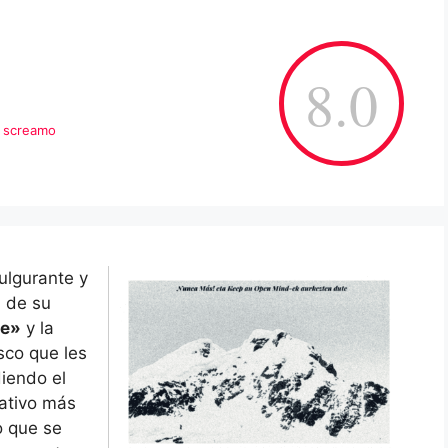
8.0
,
screamo
ulgurante y
 de su
ne»
y la
sco que les
iendo el
ativo más
o que se