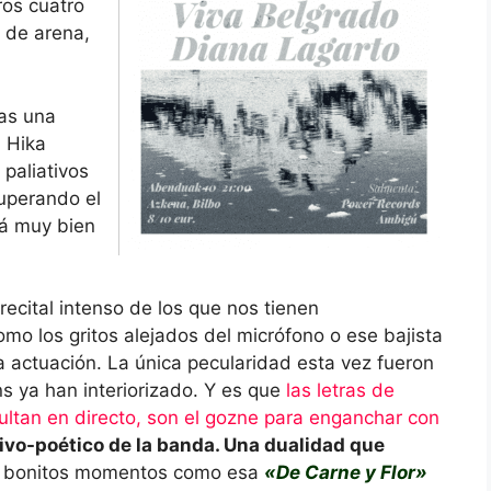
tros cuatro
 de arena,
ras una
 Hika
 paliativos
uperando el
tá muy bien
recital intenso de los que nos tienen
o los gritos alejados del micrófono o ese bajista
 la actuación. La única pecularidad esta vez fueron
 ya han interiorizado. Y es que
las letras de
ultan en directo, son el gozne para enganchar con
sivo-poético de la banda. Una dualidad que
e bonitos momentos como esa
«De Carne y Flor»