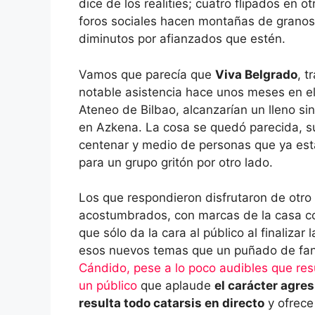
dice de los realities; cuatro flipados en o
foros sociales hacen montañas de granos
diminutos por afianzados que estén.
Vamos que parecía que
Viva Belgrado
, t
notable asistencia hace unos meses en el
Ateneo de Bilbao, alcanzarían un lleno sin
en Azkena. La cosa se quedó parecida, s
centenar y medio de personas que ya es
para un grupo gritón por otro lado.
Los que respondieron disfrutaron de otro 
acostumbrados, con marcas de la casa com
que sólo da la cara al público al finalizar
esos nuevos temas que un puñado de fans
Cándido, pese a lo poco audibles que res
un público
que aplaude
el carácter agre
resulta todo catarsis en directo
y ofrec