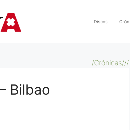
Discos
Crón
/Crónicas///
– Bilbao