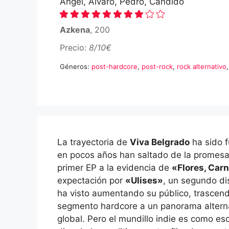
Ángel, Álvaro, Pedro, Cándido
Azkena
, 200
Precio:
8/10€
Géneros:
post-hardcore
,
post-rock
,
rock alternativo
La trayectoria de
Viva Belgrado
ha sido f
en pocos años han saltado de la promesa
primer EP a la evidencia de
«Flores, Car
expectación por
«Ulises»
, un segundo di
ha visto aumentando su público, trascend
segmento hardcore a un panorama altern
global. Pero el mundillo indie es como es