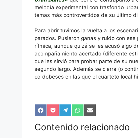
melodía experimental con trasfondo urb
temas más controvertidos de su último di
Para abrir tuvimos la vuelta a los escenar
parados. Pusieron ganas y ruido con ese 
rítmica, aunque quizá se les acusó algo d
acompañamiento acertado (diferente estil
que les sirvió para probar parte de su n
segundo largo. Además se cierra (o continú
cordobeses en las que el cuarteto local hi
Compartir
Compartir
Compartir
Compartir
Compartir
en
en
en
en
en
Facebook
Pocket
Telegram
WhatsApp
Email
Contenido relacionado