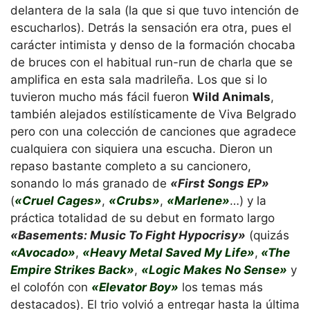
delantera de la sala (la que si que tuvo intención de
escucharlos). Detrás la sensación era otra, pues el
carácter intimista y denso de la formación chocaba
de bruces con el habitual run-run de charla que se
amplifica en esta sala madrileña. Los que si lo
tuvieron mucho más fácil fueron
Wild Animals
,
también alejados estilísticamente de Viva Belgrado
pero con una colección de canciones que agradece
cualquiera con siquiera una escucha. Dieron un
repaso bastante completo a su cancionero,
sonando lo más granado de
«First Songs EP»
(
«Cruel Cages»
,
«Crubs»
,
«Marlene»
…) y la
práctica totalidad de su debut en formato largo
«Basements: Music To Fight Hypocrisy»
(quizás
«Avocado»
,
«Heavy Metal Saved My Life»
,
«The
Empire Strikes Back»
,
«Logic Makes No Sense»
y
el colofón con
«Elevator Boy»
los temas más
destacados). El trio volvió a entregar hasta la última