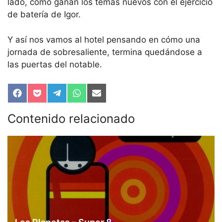
lado, cómo ganan los temas nuevos con el ejercicio
de batería de Igor.
Y así nos vamos al hotel pensando en cómo una
jornada de sobresaliente, termina quedándose a
las puertas del notable.
Compartir
Compartir
Compartir
Compartir
Compartir
en
en
en
en
en
Facebook
Pocket
Telegram
WhatsApp
Email
Contenido relacionado