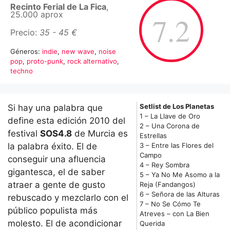
Recinto Ferial de La Fica
,
25.000 aprox
7.2
Precio:
35 - 45 €
Géneros:
indie
,
new wave
,
noise
pop
,
proto-punk
,
rock alternativo
,
techno
Setlist de Los Planetas
Si hay una palabra que
1 – La Llave de Oro
define esta edición 2010 del
2 – Una Corona de
festival
SOS4.8
de Murcia es
Estrellas
la palabra éxito. El de
3 – Entre las Flores del
Campo
conseguir una afluencia
4 – Rey Sombra
gigantesca, el de saber
5 – Ya No Me Asomo a la
atraer a gente de gusto
Reja (Fandangos)
6 – Señora de las Alturas
rebuscado y mezclarlo con el
7 – No Se Cómo Te
público populista más
Atreves – con La Bien
molesto. El de acondicionar
Querida