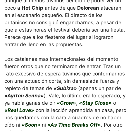
aunque al menos tuvimos tiempo de poder ver un
poco a
Hot Chip
antes de que
Delorean
atacaran
en el escenario pequeño. El directo de los
británicos no consiguió engancharnos, a pesar de
que a estas horas el festival debería ser una fiesta.
Parece que a los fiesteros del lugar si lograron
entrar de lleno en las propuestas.
Los catalanes mas internacionales del momento
fueron otros que no terminaron de entrar. Tras un
rato excesivo de espera tuvimos que conformarnos
con una actuación corta, sin demasiada fuerza y
repleto de temas de
«Subiza»
(apenas un par de
«Ayrton Senna»
). Vale, lo último era lo esperado, y
ya había ganas de oír
«Grow»
,
«Stay Close»
o
«Real Love»
con la lección aprendida en casa, pero
nos quedamos con la cara a cuadros de no haber
oído ni
«Soon»
ni
«As Time Breaks Off»
. Por otro