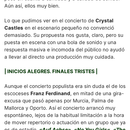
Aún así, ellos muy bien.
Lo que pudimos ver en el concierto de
Crystal
Castles
en el escenario pequeño no convenció
demasiado. Su propuesta nos gusta, claro, pero su
puesta en escena con una bola de sonido y una
respuesta masiva e incomoda del público no ayudó
a llevar al directo una producción muy cuidada.
| INICIOS ALEGRES. FINALES TRISTES |
Aunque el concierto populista era sin duda el de los
escoceses
Franz Ferdinand
, en mitad de una gira-
excusa que pasó apenas por Murcia, Palma de
Mallorca y Oporto. Así el concierto arrancó muy
espontáneo, lejos de la habitual limitación a la hora
de mover repertorio o actuación en un grupo que ya
es
de estadio
.
«Auf Achse»
,
«No You Girls
«
,
«The