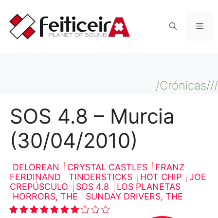
Saltar
al
Men
contenido
/Crónicas///
SOS 4.8 – Murcia
(30/04/2010)
DELOREAN
CRYSTAL CASTLES
FRANZ
FERDINAND
TINDERSTICKS
HOT CHIP
JOE
CREPÚSCULO
SOS 4.8
LOS PLANETAS
HORRORS, THE
SUNDAY DRIVERS, THE