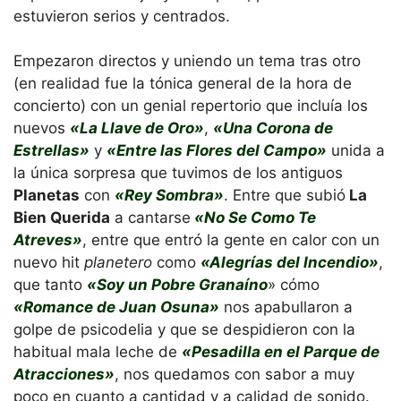
estuvieron serios y centrados.
Empezaron directos y uniendo un tema tras otro
(en realidad fue la tónica general de la hora de
concierto) con un genial repertorio que incluía los
nuevos
«La Llave de Oro»
,
«Una Corona de
Estrellas»
y
«Entre las Flores del Campo»
unida a
la única sorpresa que tuvimos de los antiguos
Planetas
con
«Rey Sombra»
. Entre que subió
La
Bien Querida
a cantarse
«No Se Como Te
Atreves»
, entre que entró la gente en calor con un
nuevo hit
planetero
como
«Alegrías del Incendio»
,
que tanto
«Soy un Pobre Granaíno
» cómo
«Romance de Juan Osuna»
nos apabullaron a
golpe de psicodelia y que se despidieron con la
habitual mala leche de
«Pesadilla en el Parque de
Atracciones»
, nos quedamos con sabor a muy
poco en cuanto a cantidad y a calidad de sonido.