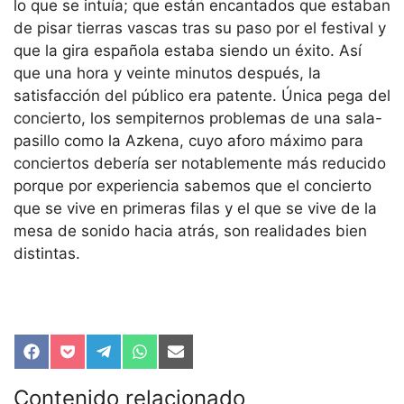
lo que se intuía; que están encantados que estaban
de pisar tierras vascas tras su paso por el festival y
que la gira española estaba siendo un éxito. Así
que una hora y veinte minutos después, la
satisfacción del público era patente. Única pega del
concierto, los sempiternos problemas de una sala-
pasillo como la Azkena, cuyo aforo máximo para
conciertos debería ser notablemente más reducido
porque por experiencia sabemos que el concierto
que se vive en primeras filas y el que se vive de la
mesa de sonido hacia atrás, son realidades bien
distintas.
Compartir
Compartir
Compartir
Compartir
Compartir
en
en
en
en
en
Facebook
Pocket
Telegram
WhatsApp
Email
Contenido relacionado