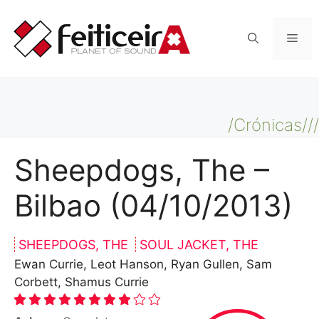
Saltar
al
Men
contenido
/Crónicas///
Sheepdogs, The –
Bilbao (04/10/2013)
SHEEPDOGS, THE
SOUL JACKET, THE
Ewan Currie, Leot Hanson, Ryan Gullen, Sam
Corbett, Shamus Currie