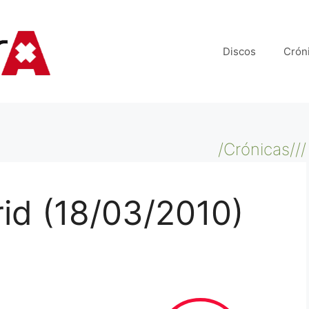
Discos
Crón
/Crónicas///
id (18/03/2010)