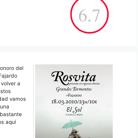
6.7
sonoro del
 Fajardo
 volver a
estos
idad vamos
 una
 bastante
os aquí