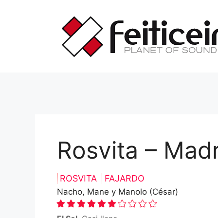
Saltar
al
contenido
Rosvita – Madr
ROSVITA
FAJARDO
Nacho, Mane y Manolo (César)