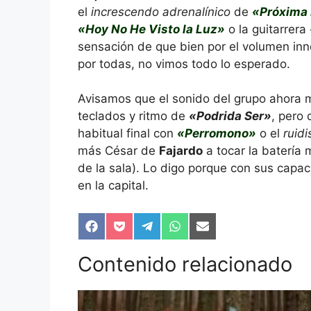
el
increscendo adrenalínico
de
«Próxima
«Hoy No He Visto la Luz»
o la guitarrera
sensación de que bien por el volumen inne
por todas, no vimos todo lo esperado.
Avisamos que el sonido del grupo ahora 
teclados y ritmo de
«Podrida Ser»
, pero
habitual final con
«Perromono»
o el
ruid
más César de
Fajardo
a tocar la batería
de la sala). Lo digo porque con sus capac
en la capital.
Compartir
Compartir
Compartir
Compartir
Compartir
en
en
en
en
en
Facebook
Pocket
Telegram
WhatsApp
Email
Contenido relacionado