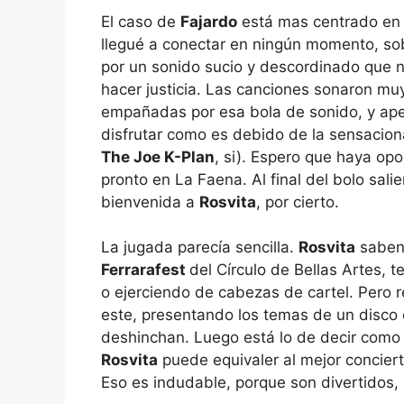
El caso de
Fajardo
está mas centrado en
llegué a conectar en ningún momento, so
por un sonido sucio y descordinado que n
hacer justicia. Las canciones sonaron mu
empañadas por esa bola de sonido, y ap
disfrutar como es debido de la sensacio
The Joe K-Plan
, si). Espero que haya op
pronto en La Faena. Al final del bolo sal
bienvenida a
Rosvita
, por cierto.
La jugada parecía sencilla.
Rosvita
saben 
Ferrarafest
del Círculo de Bellas Artes, 
o ejerciendo de cabezas de cartel. Pero 
este, presentando los temas de un disco
deshinchan. Luego está lo de decir como 
Rosvita
puede equivaler al mejor concier
Eso es indudable, porque son divertidos, o