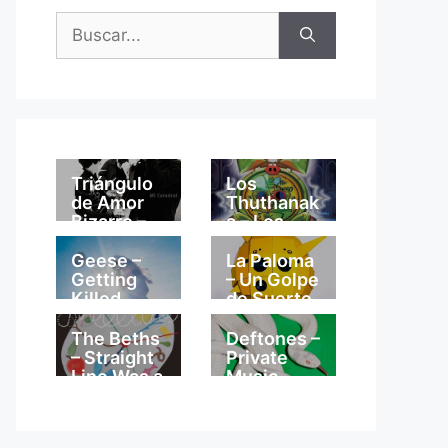
Buscar:
Triángulo
Los
de Amor
Thuthanak
Bizarro –
a – Los
Mi
Thuthanak
Catedral
a
Geese –
La Paloma
Getting
– Un Golpe
Killed
de Suerte
The Beths
Deftones –
– Straight
Private
Line Was a
Music
Lie