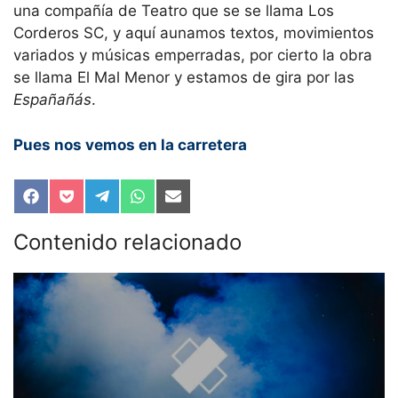
una compañía de Teatro que se se llama Los
Corderos SC, y aquí aunamos textos, movimientos
variados y músicas emperradas, por cierto la obra
se llama El Mal Menor y estamos de gira por las
Españañás
.
Pues nos vemos en la carretera
Compartir
Compartir
Compartir
Compartir
Compartir
en
en
en
en
en
Facebook
Pocket
Telegram
WhatsApp
Email
Contenido relacionado