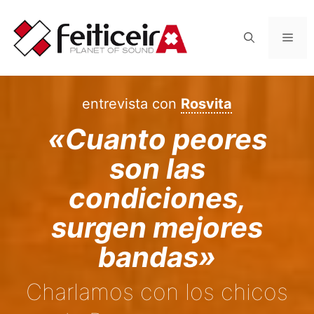
Saltar
al
Men
contenido
entrevista con
Rosvita
«Cuanto peores
son las
condiciones,
surgen mejores
bandas»
Charlamos con los chicos