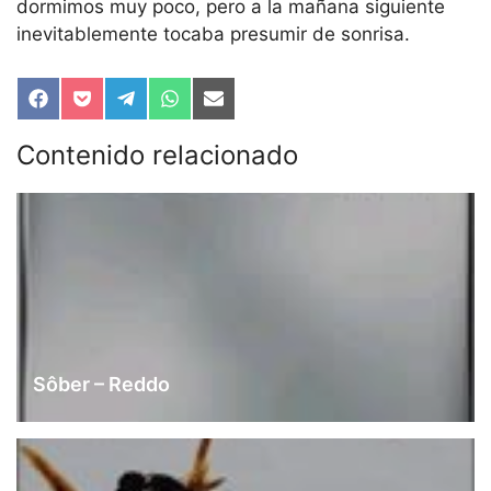
dormimos muy poco, pero a la mañana siguiente
inevitablemente tocaba presumir de sonrisa.
Compartir
Compartir
Compartir
Compartir
Compartir
en
en
en
en
en
Facebook
Pocket
Telegram
WhatsApp
Email
Contenido relacionado
Sôber – Reddo