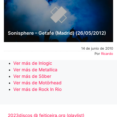
Sonisphere – Getafe (Madrid) (26/05/2012)
14 de junio de 2010
Por
Ricardo
Ver más de Inlogic
Ver más de Metallica
Ver más de Sôber
Ver más de Motörhead
Ver más de Rock In Rio
2023discos @ feiticeira.org (playlist)