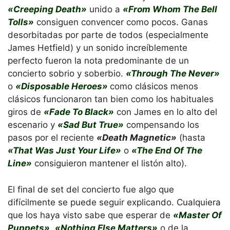
«Creeping Death»
unido a
«From Whom The Bell
Tolls»
consiguen convencer como pocos. Ganas
desorbitadas por parte de todos (especialmente
James Hetfield) y un sonido increíblemente
perfecto fueron la nota predominante de un
concierto sobrio y soberbio.
«Through The Never»
o
«Disposable Heroes»
como clásicos menos
clásicos funcionaron tan bien como los habituales
giros de
«Fade To Black»
con James en lo alto del
escenario y
«Sad But True»
compensando los
pasos por el reciente
«Death Magnetic»
(hasta
«That Was Just Your Life»
o
«The End Of The
Line»
consiguieron mantener el listón alto).
El final de set del concierto fue algo que
difícilmente se puede seguir explicando. Cualquiera
que los haya visto sabe que esperar de
«Master Of
Puppets»
,
«Nothing Else Matters»
o de la