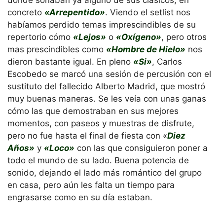
dónde sonaban ya alguno de sus clásicos, en
concreto
«Arrepentido»
. Viendo el setlist nos
habíamos perdido temas imprescindibles de su
repertorio cómo
«Lejos»
o
«Oxígeno»
, pero otros
mas prescindibles como
«Hombre de Hielo»
nos
dieron bastante igual. En pleno
«Si»
, Carlos
Escobedo se marcó una sesión de percusión con el
sustituto del fallecido Alberto Madrid, que mostró
muy buenas maneras. Se les veía con unas ganas
cómo las que demostraban en sus mejores
momentos, con paseos y muestras de disfrute,
pero no fue hasta el final de fiesta con «
Diez
Años»
y
«Loco»
con las que consiguieron poner a
todo el mundo de su lado. Buena potencia de
sonido, dejando el lado más romántico del grupo
en casa, pero aún les falta un tiempo para
engrasarse como en su día estaban.