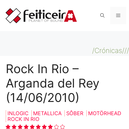
Saltar
al
Men
contenido
/Crónicas///
Rock In Rio –
Arganda del Rey
(14/06/2010)
INLOGIC
METALLICA
SÔBER
MOTÖRHEAD
ROCK IN RIO