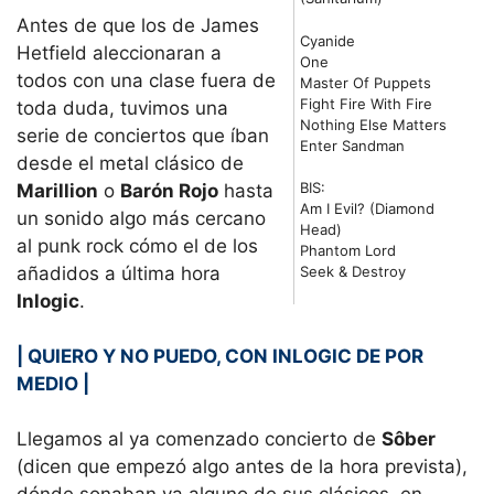
Antes de que los de James
Cyanide
Hetfield aleccionaran a
One
todos con una clase fuera de
Master Of Puppets
Fight Fire With Fire
toda duda, tuvimos una
Nothing Else Matters
serie de conciertos que íban
Enter Sandman
desde el metal clásico de
BIS:
Marillion
o
Barón Rojo
hasta
Am I Evil? (Diamond
un sonido algo más cercano
Head)
al punk rock cómo el de los
Phantom Lord
añadidos a última hora
Seek & Destroy
Inlogic
.
| QUIERO Y NO PUEDO, CON INLOGIC DE POR
MEDIO |
Llegamos al ya comenzado concierto de
Sôber
(dicen que empezó algo antes de la hora prevista),