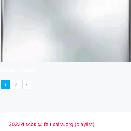
Sôber – Reddo
1
2
›
2023discos @ feiticeira.org (playlist)