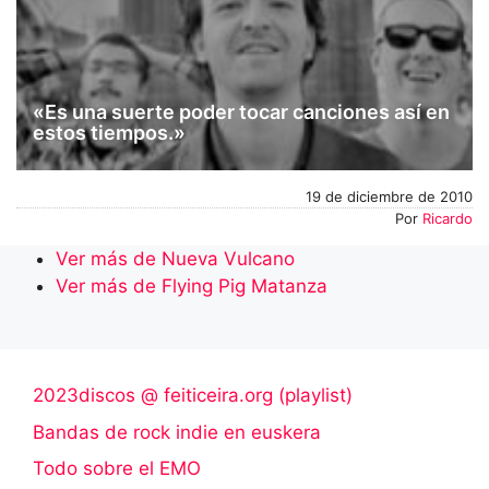
«Es una suerte poder tocar canciones así en
estos tiempos.»
19 de diciembre de 2010
Por
Ricardo
Ver más de Nueva Vulcano
Ver más de Flying Pig Matanza
2023discos @ feiticeira.org (playlist)
Bandas de rock indie en euskera
Todo sobre el EMO