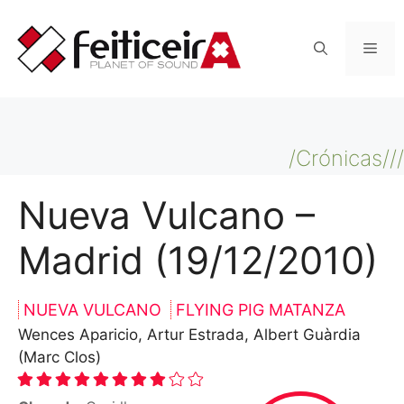
Saltar
al
Men
contenido
/Crónicas///
Nueva Vulcano –
Madrid (19/12/2010)
NUEVA VULCANO
FLYING PIG MATANZA
Wences Aparicio, Artur Estrada, Albert Guàrdia
(Marc Clos)