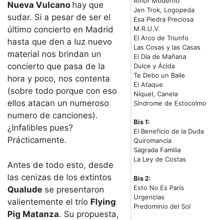
Amor Moderno
Nueva Vulcano
hay que
Jen Trok, Logopeda
sudar. Si a pesar de ser el
Esa Piedra Preciosa
M.R.U.V.
último concierto en Madrid
El Arco de Triunfo
hasta que den a luz nuevo
Las Cosas y las Casas
material nos brindan un
El Día de Mañana
concierto que pasa de la
Dulce y Ácida
Te Debo un Baile
hora y poco, nos contenta
El Ataque
(sobre todo porque con eso
Níquel, Canela
ellos atacan un numeroso
Síndrome de Estocolmo
numero de canciones).
Bis 1:
¿Infalibles pues?
El Beneficio de la Duda
Prácticamente.
Quiromancia
Sagrada Familia
La Ley de Costas
Antes de todo esto, desde
las cenizas de los extintos
Bis 2:
Esto No Es París
Qualude
se presentaron
Urgencias
valientemente el trío
Flying
Predominio del Sol
Pig Matanza
. Su propuesta,