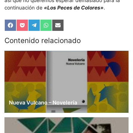
así que no queremos esperar demasiado para la
continuación de
«Los Peces de Colores»
.
Compartir
Compartir
Compartir
Compartir
Compartir
en
en
en
en
en
Facebook
Pocket
Telegram
WhatsApp
Email
Contenido relacionado
Nueva Vulcano – Novelería