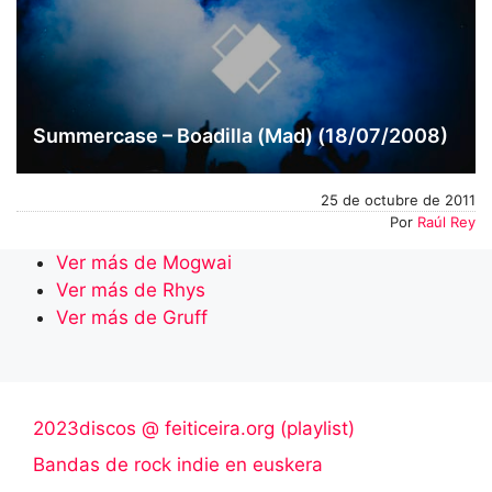
Summercase – Boadilla (Mad) (18/07/2008)
25 de octubre de 2011
Por
Raúl Rey
Ver más de Mogwai
Ver más de Rhys
Ver más de Gruff
2023discos @ feiticeira.org (playlist)
Bandas de rock indie en euskera