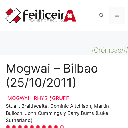
Saltar
al
Men
contenido
/Crónicas///
Mogwai – Bilbao
(25/10/2011)
MOGWAI
RHYS
GRUFF
Stuart Braithwaite, Dominic Aitchison, Martin
Bulloch, John Cummings y Barry Burns (Luke
Sutherland)