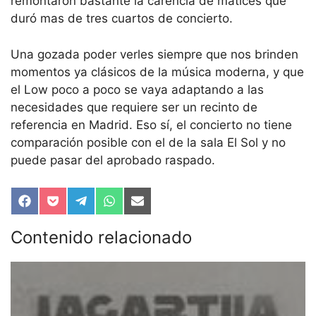
remontaron bastante la carencia de matices que
duró mas de tres cuartos de concierto.
Una gozada poder verles siempre que nos brinden
momentos ya clásicos de la música moderna, y que
el Low poco a poco se vaya adaptando a las
necesidades que requiere ser un recinto de
referencia en Madrid. Eso sí, el concierto no tiene
comparación posible con el de la sala El Sol y no
puede pasar del aprobado raspado.
Compartir
Compartir
Compartir
Compartir
Compartir
en
en
en
en
en
Facebook
Pocket
Telegram
WhatsApp
Email
Contenido relacionado