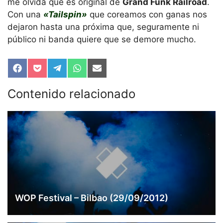
me olvida que es original de
Grand Funk Railroad
.
Con una
«Tailspin»
que coreamos con ganas nos
dejaron hasta una próxima que, seguramente ni
público ni banda quiere que se demore mucho.
Compartir
Compartir
Compartir
Compartir
Compartir
en
en
en
en
en
Facebook
Pocket
Telegram
WhatsApp
Email
Contenido relacionado
WOP Festival – Bilbao (29/09/2012)