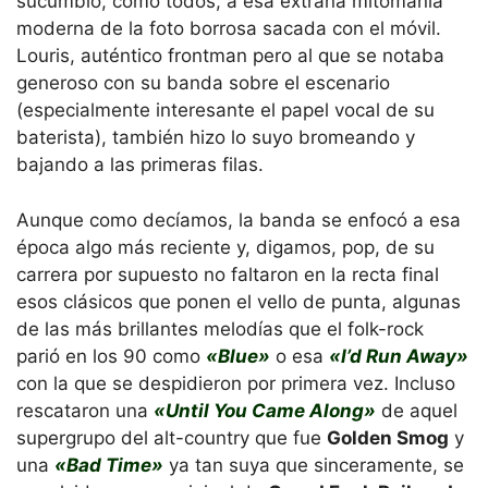
sucumbió, como todos, a esa extraña mitomanía
moderna de la foto borrosa sacada con el móvil.
Louris, auténtico frontman pero al que se notaba
generoso con su banda sobre el escenario
(especialmente interesante el papel vocal de su
baterista), también hizo lo suyo bromeando y
bajando a las primeras filas.
Aunque como decíamos, la banda se enfocó a esa
época algo más reciente y, digamos, pop, de su
carrera por supuesto no faltaron en la recta final
esos clásicos que ponen el vello de punta, algunas
de las más brillantes melodías que el folk-rock
parió en los 90 como
«Blue»
o esa
«I’d Run Away»
con la que se despidieron por primera vez. Incluso
rescataron una
«Until You Came Along»
de aquel
supergrupo del alt-country que fue
Golden Smog
y
una
«Bad Time»
ya tan suya que sinceramente, se