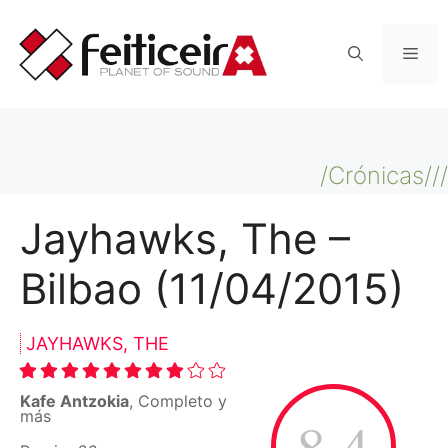
Saltar
al
Men
contenido
/Crónicas///
Jayhawks, The –
Bilbao (11/04/2015)
JAYHAWKS, THE
Kafe Antzokia
, Completo y
más
8.4