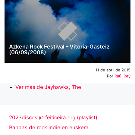
Azkena Rock Festival – Vitoria-Gasteiz
(06/09/2008)
11 de abril de 2015
Por
Raúl Rey
Ver más de Jayhawks, The
2023discos @ feiticeira.org (playlist)
Bandas de rock indie en euskera